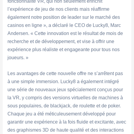
fonctionnalité VR, qui non seulement enrichit
l’expérience de jeu de nos clients mais réaffirme
également notre position de leader sur le marché des
casinos en ligne », a déclaré le CEO de Lucky8, Marc
Andersen. « Cette innovation est le résultat de mois de
recherche et de développement, et vise à offrir une
expérience plus réaliste et engageante pour tous nos
joueurs. »
Les avantages de cette nouvelle offre ne s’arrêtent pas
à une simple immersion. Lucky8 a également intégré
une série de nouveaux jeux spécialement conçus pour
la VR, y compris des versions virtuelles de machines à
sous populaires, de blackjack, de roulette et de poker.
Chaque jeu a été méticuleusement développé pour
garantir une expérience à la fois fluide et excitante, avec
des graphismes 3D de haute qualité et des interactions