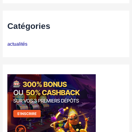
Catégories
actualités