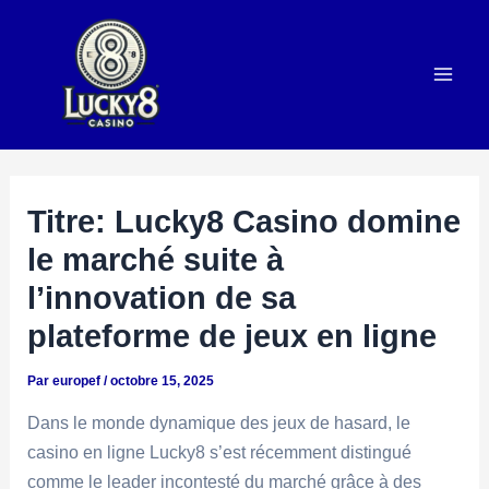
Aller
au
contenu
Mai
Men
Titre: Lucky8 Casino domine
le marché suite à
l’innovation de sa
plateforme de jeux en ligne
Par
europef
/
octobre 15, 2025
Dans le monde dynamique des jeux de hasard, le
casino en ligne Lucky8 s’est récemment distingué
comme le leader incontesté du marché grâce à des