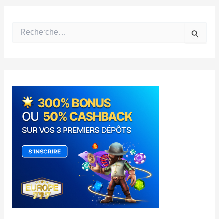
R
e
c
h
e
r
c
h
e
r
: