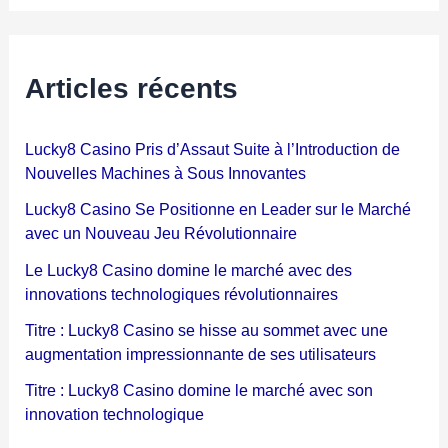
Articles récents
Lucky8 Casino Pris d’Assaut Suite à l’Introduction de
Nouvelles Machines à Sous Innovantes
Lucky8 Casino Se Positionne en Leader sur le Marché
avec un Nouveau Jeu Révolutionnaire
Le Lucky8 Casino domine le marché avec des
innovations technologiques révolutionnaires
Titre : Lucky8 Casino se hisse au sommet avec une
augmentation impressionnante de ses utilisateurs
Titre : Lucky8 Casino domine le marché avec son
innovation technologique