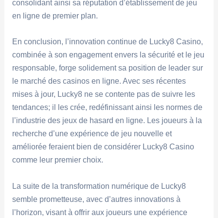
consolidant ainsi sa réputation d’établissement de jeu
en ligne de premier plan.
En conclusion, l’innovation continue de Lucky8 Casino,
combinée à son engagement envers la sécurité et le jeu
responsable, forge solidement sa position de leader sur
le marché des casinos en ligne. Avec ses récentes
mises à jour, Lucky8 ne se contente pas de suivre les
tendances; il les crée, redéfinissant ainsi les normes de
l’industrie des jeux de hasard en ligne. Les joueurs à la
recherche d’une expérience de jeu nouvelle et
améliorée feraient bien de considérer Lucky8 Casino
comme leur premier choix.
La suite de la transformation numérique de Lucky8
semble prometteuse, avec d’autres innovations à
l’horizon, visant à offrir aux joueurs une expérience