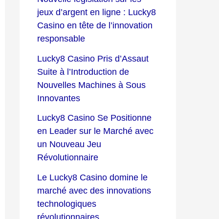
jeux d’argent en ligne : Lucky8
Casino en tête de l’innovation
responsable
Lucky8 Casino Pris d’Assaut
Suite à l’Introduction de
Nouvelles Machines à Sous
Innovantes
Lucky8 Casino Se Positionne
en Leader sur le Marché avec
un Nouveau Jeu
Révolutionnaire
Le Lucky8 Casino domine le
marché avec des innovations
technologiques
révolutionnaires