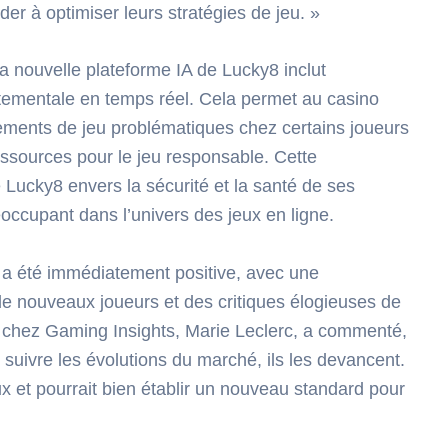
ider à optimiser leurs stratégies de jeu. »
 nouvelle plateforme IA de Lucky8 inclut
tementale en temps réel. Cela permet au casino
tements de jeu problématiques chez certains joueurs
ssources pour le jeu responsable. Cette
 Lucky8 envers la sécurité et la santé de ses
réoccupant dans l’univers des jeux en ligne.
 a été immédiatement positive, avec une
de nouveaux joueurs et des critiques élogieuses de
ste chez Gaming Insights, Marie Leclerc, a commenté,
suivre les évolutions du marché, ils les devancent.
ux et pourrait bien établir un nouveau standard pour