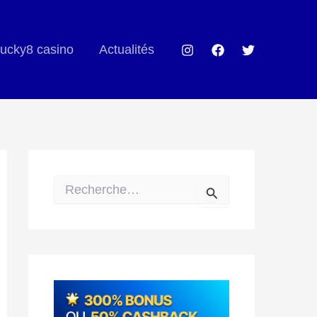
ucky8 casino
Actualités
R
e
c
h
e
r
c
h
e
r