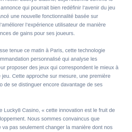
annonce qui pourrait bien redéfinir l’avenir du jeu
ancé une nouvelle fonctionnalité basée sur
t d’améliorer l’expérience utilisateur de manière
ances de gains pour ses joueurs.
se tenue ce matin à Paris, cette technologie
mandation personnalisé qui analyse les
leur proposer des jeux qui correspondent le mieux à
de jeu. Cette approche sur mesure, une première
no de se distinguer encore davantage de ses
 Lucky8 Casino, « cette innovation est le fruit de
veloppement. Nous sommes convaincus que
 ne va pas seulement changer la manière dont nos