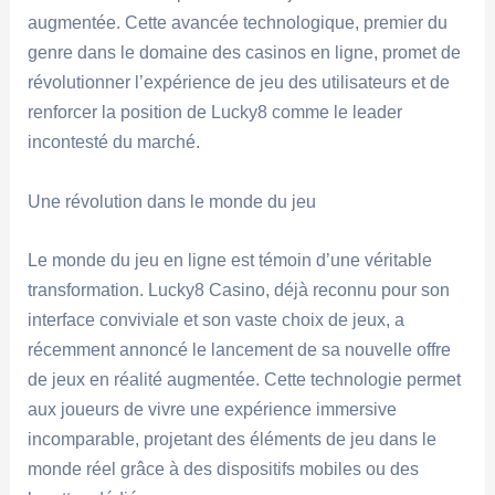
augmentée. Cette avancée technologique, premier du
genre dans le domaine des casinos en ligne, promet de
révolutionner l’expérience de jeu des utilisateurs et de
renforcer la position de Lucky8 comme le leader
incontesté du marché.
Une révolution dans le monde du jeu
Le monde du jeu en ligne est témoin d’une véritable
transformation. Lucky8 Casino, déjà reconnu pour son
interface conviviale et son vaste choix de jeux, a
récemment annoncé le lancement de sa nouvelle offre
de jeux en réalité augmentée. Cette technologie permet
aux joueurs de vivre une expérience immersive
incomparable, projetant des éléments de jeu dans le
monde réel grâce à des dispositifs mobiles ou des