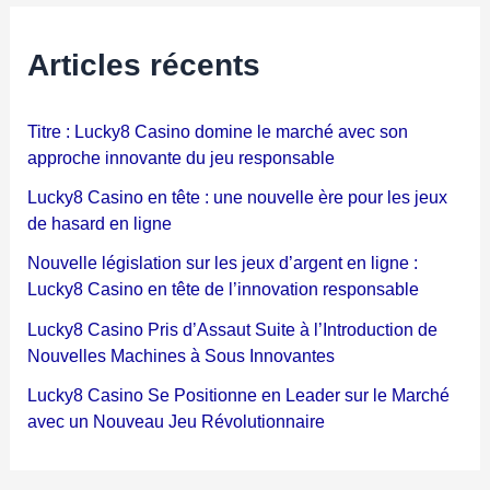
Articles récents
Titre : Lucky8 Casino domine le marché avec son
approche innovante du jeu responsable
Lucky8 Casino en tête : une nouvelle ère pour les jeux
de hasard en ligne
Nouvelle législation sur les jeux d’argent en ligne :
Lucky8 Casino en tête de l’innovation responsable
Lucky8 Casino Pris d’Assaut Suite à l’Introduction de
Nouvelles Machines à Sous Innovantes
Lucky8 Casino Se Positionne en Leader sur le Marché
avec un Nouveau Jeu Révolutionnaire