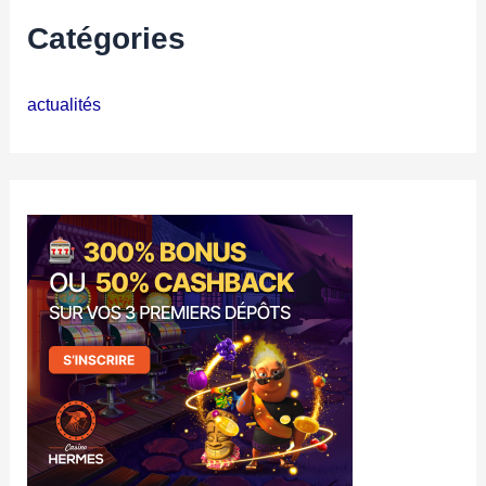
Catégories
actualités