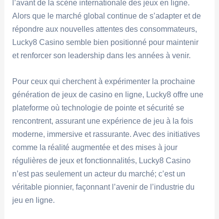
l’avant de la scène internationale des jeux en ligne.
Alors que le marché global continue de s’adapter et de
répondre aux nouvelles attentes des consommateurs,
Lucky8 Casino semble bien positionné pour maintenir
et renforcer son leadership dans les années à venir.
Pour ceux qui cherchent à expérimenter la prochaine
génération de jeux de casino en ligne, Lucky8 offre une
plateforme où technologie de pointe et sécurité se
rencontrent, assurant une expérience de jeu à la fois
moderne, immersive et rassurante. Avec des initiatives
comme la réalité augmentée et des mises à jour
régulières de jeux et fonctionnalités, Lucky8 Casino
n’est pas seulement un acteur du marché; c’est un
véritable pionnier, façonnant l’avenir de l’industrie du
jeu en ligne.