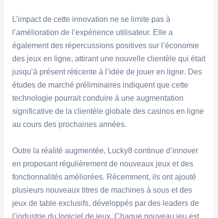
L’impact de cette innovation ne se limite pas à
l’amélioration de l’expérience utilisateur. Elle a
également des répercussions positives sur l’économie
des jeux en ligne, attirant une nouvelle clientèle qui était
jusqu’à présent réticente à l’idée de jouer en ligne. Des
études de marché préliminaires indiquent que cette
technologie pourrait conduire à une augmentation
significative de la clientèle globale des casinos en ligne
au cours des prochaines années.
Outre la réalité augmentée, Lucky8 continue d’innover
en proposant régulièrement de nouveaux jeux et des
fonctionnalités améliorées. Récemment, ils ont ajouté
plusieurs nouveaux titres de machines à sous et des
jeux de table exclusifs, développés par des leaders de
l’industrie du logiciel de jeux. Chaque nouveau jeu est