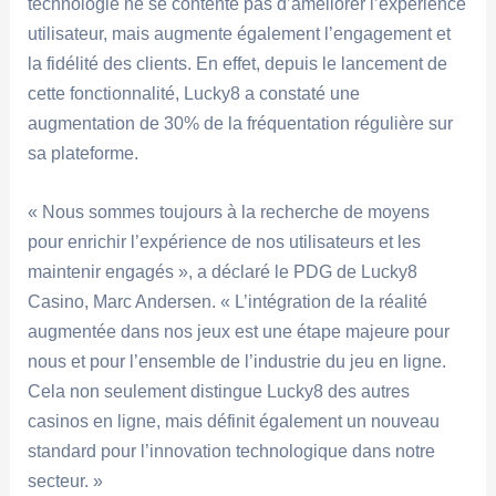
technologie ne se contente pas d’améliorer l’expérience
utilisateur, mais augmente également l’engagement et
la fidélité des clients. En effet, depuis le lancement de
cette fonctionnalité, Lucky8 a constaté une
augmentation de 30% de la fréquentation régulière sur
sa plateforme.
« Nous sommes toujours à la recherche de moyens
pour enrichir l’expérience de nos utilisateurs et les
maintenir engagés », a déclaré le PDG de Lucky8
Casino, Marc Andersen. « L’intégration de la réalité
augmentée dans nos jeux est une étape majeure pour
nous et pour l’ensemble de l’industrie du jeu en ligne.
Cela non seulement distingue Lucky8 des autres
casinos en ligne, mais définit également un nouveau
standard pour l’innovation technologique dans notre
secteur. »