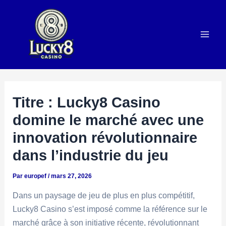
Aller
au
contenu
Mai
Men
Titre : Lucky8 Casino
domine le marché avec une
innovation révolutionnaire
dans l’industrie du jeu
Par
europef
/
mars 27, 2026
Dans un paysage de jeu de plus en plus compétitif,
Lucky8 Casino s’est imposé comme la référence sur le
marché grâce à son initiative récente, révolutionnant