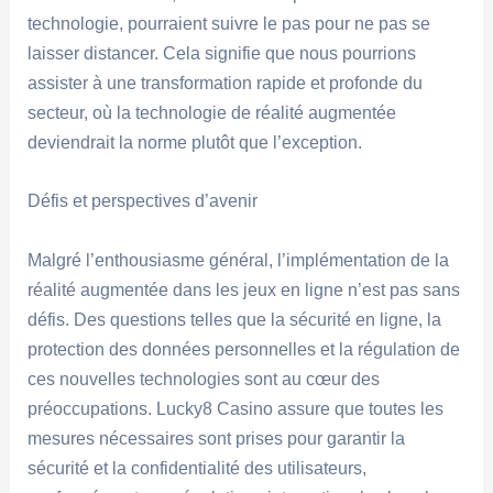
technologie, pourraient suivre le pas pour ne pas se
laisser distancer. Cela signifie que nous pourrions
assister à une transformation rapide et profonde du
secteur, où la technologie de réalité augmentée
deviendrait la norme plutôt que l’exception.
Défis et perspectives d’avenir
Malgré l’enthousiasme général, l’implémentation de la
réalité augmentée dans les jeux en ligne n’est pas sans
défis. Des questions telles que la sécurité en ligne, la
protection des données personnelles et la régulation de
ces nouvelles technologies sont au cœur des
préoccupations. Lucky8 Casino assure que toutes les
mesures nécessaires sont prises pour garantir la
sécurité et la confidentialité des utilisateurs,