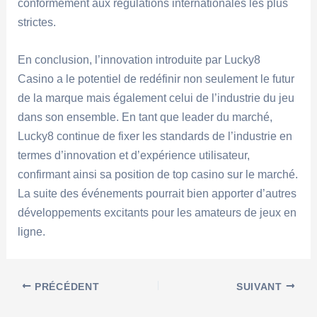
conformément aux régulations internationales les plus
strictes.
En conclusion, l’innovation introduite par Lucky8
Casino a le potentiel de redéfinir non seulement le futur
de la marque mais également celui de l’industrie du jeu
dans son ensemble. En tant que leader du marché,
Lucky8 continue de fixer les standards de l’industrie en
termes d’innovation et d’expérience utilisateur,
confirmant ainsi sa position de top casino sur le marché.
La suite des événements pourrait bien apporter d’autres
développements excitants pour les amateurs de jeux en
ligne.
PRÉCÉDENT
SUIVANT