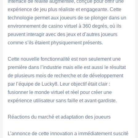
interface de réalité augmentée, conçue pour offrir une
expérience de jeu plus réaliste et engageante. Cette
technologie permet aux joueurs de se plonger dans un
environnement de casino virtuel à 360 degrés, où ils
peuvent interagir avec des jeux et d’autres joueurs
comme s’ils étaient physiquement présents.
Cette nouvelle fonctionnalité est non seulement une
première dans l’industrie mais elle est aussi le résultat
de plusieurs mois de recherche et de développement
par l’équipe de Lucky8. Leur objectif était clair :
fusionner le monde virtuel et réel pour créer une
expérience utilisateur sans faille et avant-gardiste.
Réactions du marché et adaptation des joueurs
L’annonce de cette innovation a immédiatement suscité