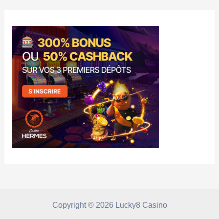
Copyright © 2026 Lucky8 Casino