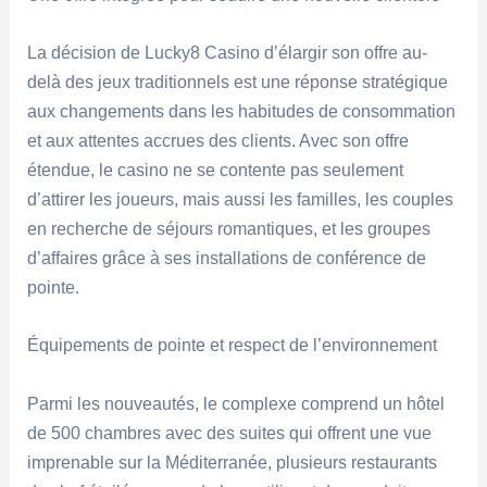
La décision de Lucky8 Casino d’élargir son offre au-
delà des jeux traditionnels est une réponse stratégique
aux changements dans les habitudes de consommation
et aux attentes accrues des clients. Avec son offre
étendue, le casino ne se contente pas seulement
d’attirer les joueurs, mais aussi les familles, les couples
en recherche de séjours romantiques, et les groupes
d’affaires grâce à ses installations de conférence de
pointe.
Équipements de pointe et respect de l’environnement
Parmi les nouveautés, le complexe comprend un hôtel
de 500 chambres avec des suites qui offrent une vue
imprenable sur la Méditerranée, plusieurs restaurants