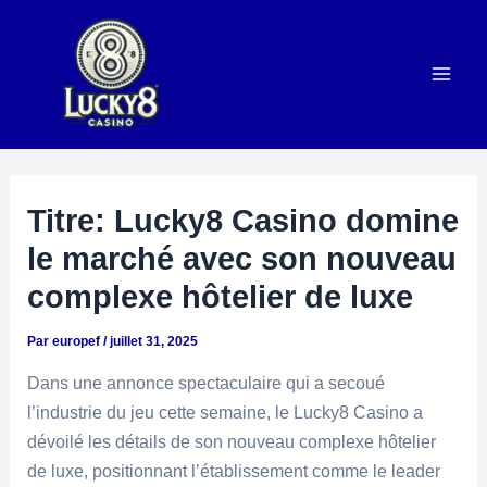
Aller
au
contenu
Mai
Men
Titre: Lucky8 Casino domine
le marché avec son nouveau
complexe hôtelier de luxe
Par
europef
/
juillet 31, 2025
Dans une annonce spectaculaire qui a secoué
l’industrie du jeu cette semaine, le Lucky8 Casino a
dévoilé les détails de son nouveau complexe hôtelier
de luxe, positionnant l’établissement comme le leader