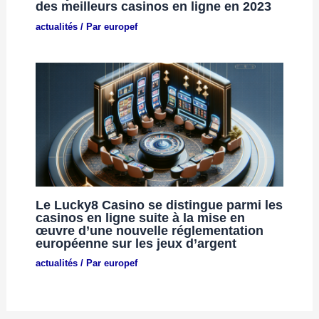
des meilleurs casinos en ligne en 2023
actualités
/ Par
europef
Le Lucky8 Casino se distingue parmi les
casinos en ligne suite à la mise en
œuvre d’une nouvelle réglementation
européenne sur les jeux d’argent
actualités
/ Par
europef