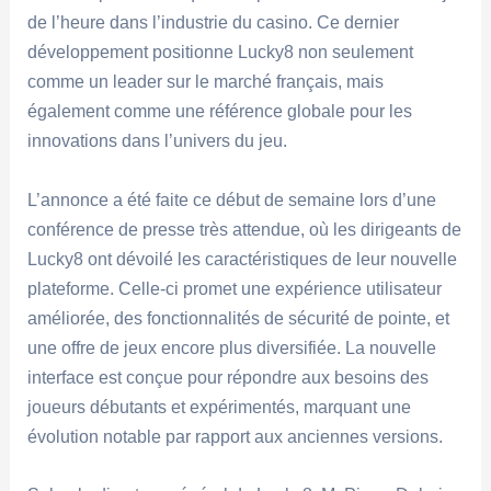
de l’heure dans l’industrie du casino. Ce dernier
développement positionne Lucky8 non seulement
comme un leader sur le marché français, mais
également comme une référence globale pour les
innovations dans l’univers du jeu.
L’annonce a été faite ce début de semaine lors d’une
conférence de presse très attendue, où les dirigeants de
Lucky8 ont dévoilé les caractéristiques de leur nouvelle
plateforme. Celle-ci promet une expérience utilisateur
améliorée, des fonctionnalités de sécurité de pointe, et
une offre de jeux encore plus diversifiée. La nouvelle
interface est conçue pour répondre aux besoins des
joueurs débutants et expérimentés, marquant une
évolution notable par rapport aux anciennes versions.