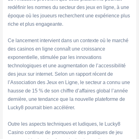
redéfinir les normes du secteur des jeux en ligne, à une
époque où les joueurs recherchent une expérience plus
riche et plus engageante.
Ce lancement intervient dans un contexte où le marché
des casinos en ligne connaît une croissance
exponentielle, stimulée par les innovations
technologiques et une augmentation de l’accessibilité
des jeux sur internet. Selon un rapport récent de
l’Association des Jeux en Ligne, le secteur a connu une
hausse de 15 % de son chiffre d’affaires global l’année
dernière, une tendance que la nouvelle plateforme de
Lucky8 pourrait bien accélérer.
Outre les aspects techniques et ludiques, le Lucky8
Casino continue de promouvoir des pratiques de jeu