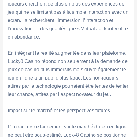
joueurs cherchent de plus en plus des expériences de
jeu qui ne se limitent pas à la simple interaction avec un
écran. Ils recherchent l’immersion, l’interaction et
l’innovation — des qualités que « Virtual Jackpot » offre
en abondance.
En intégrant la réalité augmentée dans leur plateforme,
Lucky8 Casino répond non seulement à la demande de
jeux de casino plus immersifs mais ouvre également le
jeu en ligne à un public plus large. Les non-joueurs
attirés par la technologie pourraient être tentés de tenter
leur chance, attirés par l’aspect novateur du jeu.
Impact sur le marché et les perspectives futures
L’impact de ce lancement sur le marché du jeu en ligne
ne peut être sous-estimé. Lucky8 Casino se positionne