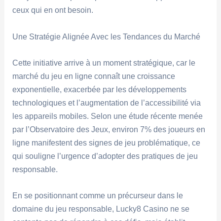
ceux qui en ont besoin.
Une Stratégie Alignée Avec les Tendances du Marché
Cette initiative arrive à un moment stratégique, car le
marché du jeu en ligne connaît une croissance
exponentielle, exacerbée par les développements
technologiques et l’augmentation de l’accessibilité via
les appareils mobiles. Selon une étude récente menée
par l’Observatoire des Jeux, environ 7% des joueurs en
ligne manifestent des signes de jeu problématique, ce
qui souligne l’urgence d’adopter des pratiques de jeu
responsable.
En se positionnant comme un précurseur dans le
domaine du jeu responsable, Lucky8 Casino ne se