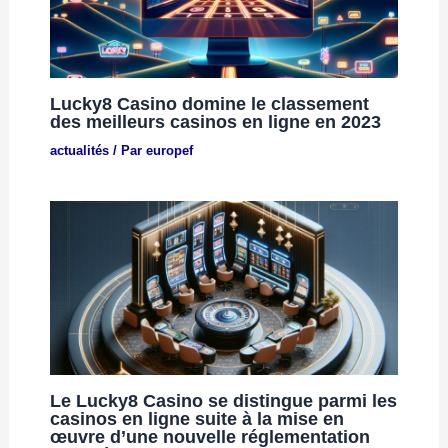
Lucky8 Casino domine le classement
des meilleurs casinos en ligne en 2023
actualités
/ Par
europef
Le Lucky8 Casino se distingue parmi les
casinos en ligne suite à la mise en
œuvre d’une nouvelle réglementation