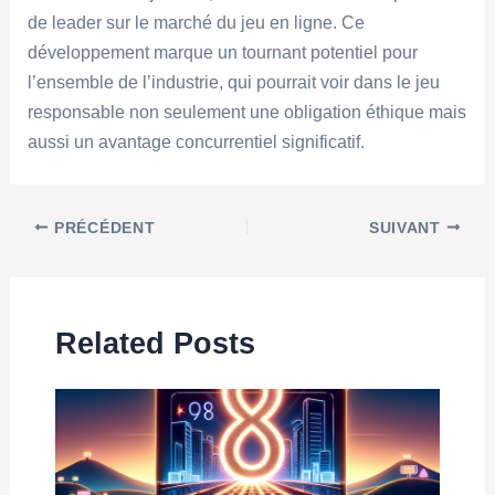
de leader sur le marché du jeu en ligne. Ce
développement marque un tournant potentiel pour
l’ensemble de l’industrie, qui pourrait voir dans le jeu
responsable non seulement une obligation éthique mais
aussi un avantage concurrentiel significatif.
PRÉCÉDENT
SUIVANT
Related Posts