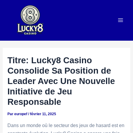
Aller
au
contenu
Mai
Men
Titre: Lucky8 Casino
Consolide Sa Position de
Leader Avec Une Nouvelle
Initiative de Jeu
Responsable
Par
europef
/
février 11, 2025
Dans un monde où le secteur des jeux de hasard est en