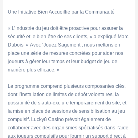
Une Initiative Bien Accueillie par la Communauté
« L’industrie du jeu doit être proactive pour assurer la
sécurité et le bien-être de ses clients, » a expliqué Marc
Dubois. « Avec ‘Jouez Sagement’, nous mettons en
place une série de mesures concrètes pour aider nos
joueurs à gérer leur temps et leur budget de jeu de
manière plus efficace. »
Le programme comprend plusieurs composantes clés,
dont l’installation de limites de dépôt volontaires, la
possibilité de s’auto-exclure temporairement du site, et
la mise en place de sessions de sensibilisation au jeu
compulsif. Lucky8 Casino prévoit également de
collaborer avec des organismes spécialisés dans l’aide
aux joueurs compulsifs pour fournir un support direct à