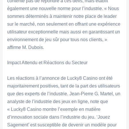
contente pas de répondre à ces défis, mais établit
également une nouvelle norme pour l’industrie. « Nous
sommes déterminés à maintenir notre place de leader
sur le marché, non seulement en offrant une expérience
utilisateur exceptionnelle mais aussi en garantissant un
environnement de jeu sûr pour tous nos clients, »
affirme M. Dubois.
Impact Attendu et Réactions du Secteur
Les réactions à l’annonce de Lucky8 Casino ont été
majoritairement positives, tant de la part des utilisateurs
que des experts de l’industrie. Jean-Pierre G. Martel, un
analyste de l’industrie des jeux en ligne, note que
« Lucky8 Casino montre l’exemple en matière
d’innovation sociale dans l’industrie du jeu. ‘Jouez
Sagement’ est susceptible de devenir un modèle pour