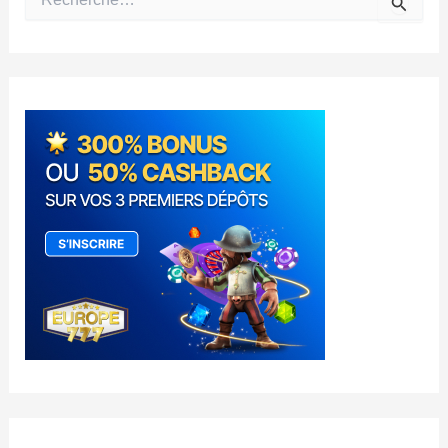
e
c
h
e
r
c
h
e
r
: