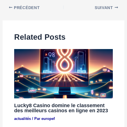
PRÉCÉDENT
SUIVANT
Related Posts
Lucky8 Casino domine le classement
des meilleurs casinos en ligne en 2023
actualités
/ Par
europef