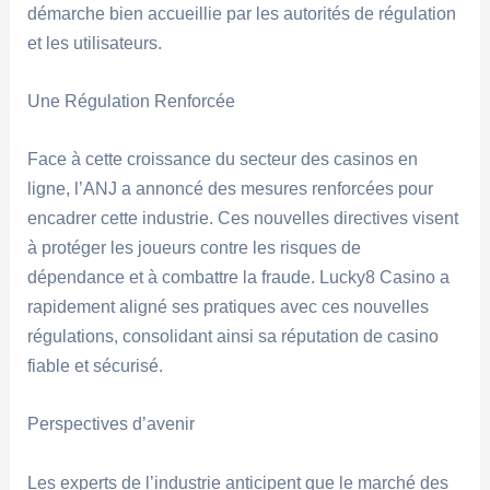
démarche bien accueillie par les autorités de régulation
et les utilisateurs.
Une Régulation Renforcée
Face à cette croissance du secteur des casinos en
ligne, l’ANJ a annoncé des mesures renforcées pour
encadrer cette industrie. Ces nouvelles directives visent
à protéger les joueurs contre les risques de
dépendance et à combattre la fraude. Lucky8 Casino a
rapidement aligné ses pratiques avec ces nouvelles
régulations, consolidant ainsi sa réputation de casino
fiable et sécurisé.
Perspectives d’avenir
Les experts de l’industrie anticipent que le marché des