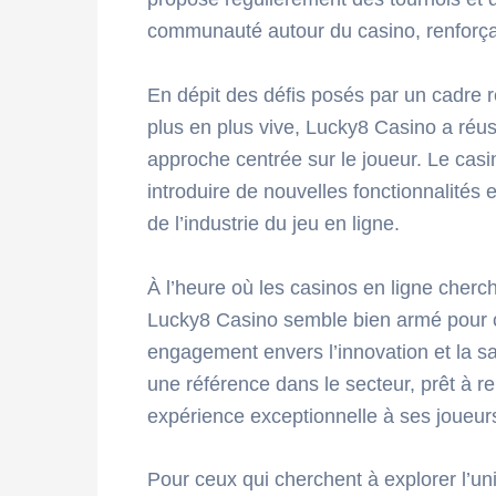
communauté autour du casino, renforçant 
En dépit des défis posés par un cadre
plus en plus vive, Lucky8 Casino a réus
approche centrée sur le joueur. Le casi
introduire de nouvelles fonctionnalités et
de l’industrie du jeu en ligne.
À l’heure où les casinos en ligne cherche
Lucky8 Casino semble bien armé pour c
engagement envers l’innovation et la sa
une référence dans le secteur, prêt à re
expérience exceptionnelle à ses joueur
Pour ceux qui cherchent à explorer l’un