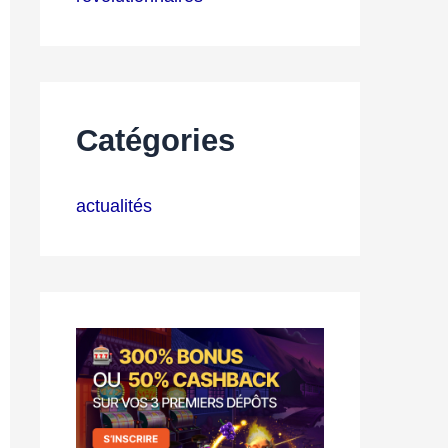
Catégories
actualités