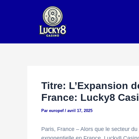
Aller
au
contenu
Titre: L’Expansion 
France: Lucky8 Casi
Par
europef
/
avril 17, 2025
Paris, France – Alors que le secteur du
exponentielle en France, Lucky8 Casino