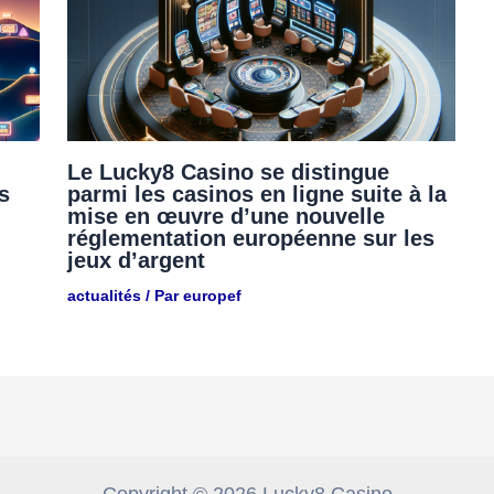
Le Lucky8 Casino se distingue
s
parmi les casinos en ligne suite à la
mise en œuvre d’une nouvelle
réglementation européenne sur les
jeux d’argent
actualités
/ Par
europef