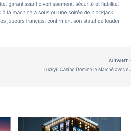
, garantissant divertissement, sécurité et fiabilité.
s à la machine à sous ou une soirée de blackjack,
des joueurs français, confirmant son statut de leader
SUIVANT
Lucky8 Casino Domine le Marché avec son