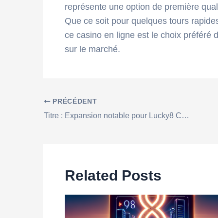
représente une option de première qualité
Que ce soit pour quelques tours rapide
ce casino en ligne est le choix préféré 
sur le marché.
PRÉCÉDENT
Titre : Expansion notable pour Lucky8 Casino qui inaugure un nouveau complexe ultra-moderne
Related Posts