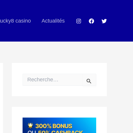
ucky8 casino
Actualités
R
e
c
h
e
r
c
h
e
r