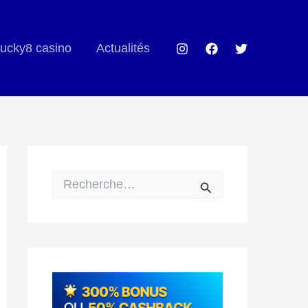
ucky8 casino
Actualités
R
e
c
h
e
r
c
h
e
r