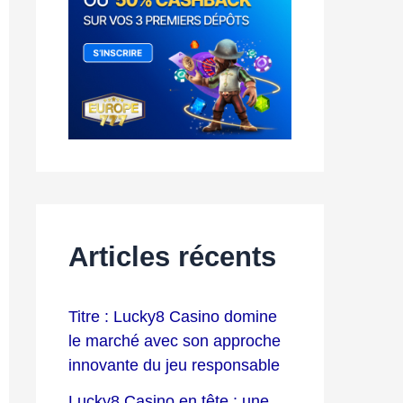
:
Articles récents
Titre : Lucky8 Casino domine
le marché avec son approche
innovante du jeu responsable
Lucky8 Casino en tête : une