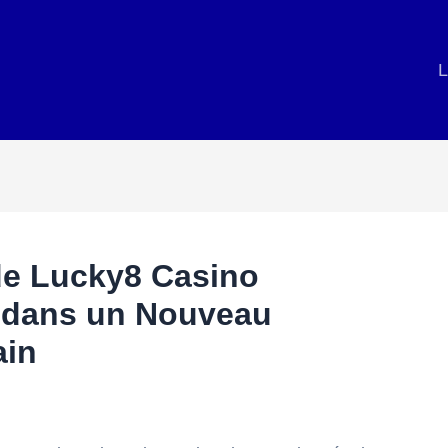
L
 de Lucky8 Casino
 dans un Nouveau
ain