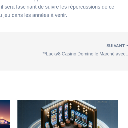
t il sera fascinant de suivre les répercussions de ce
u jeu dans les années à venir.
SUIVANT
**Lucky8 Casino Domine le Marché avec 