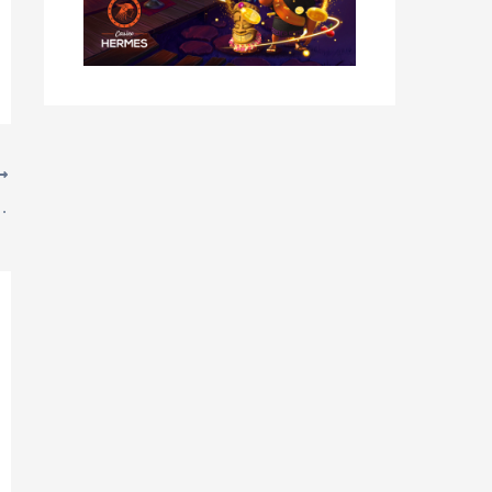
son Nouveau Complexe de Luxe