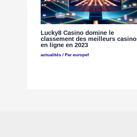
Lucky8 Casino domine le
classement des meilleurs casino
en ligne en 2023
actualités
/ Par
europef