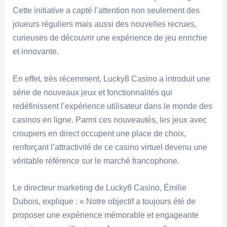
Cette initiative a capté l’attention non seulement des
joueurs réguliers mais aussi des nouvelles recrues,
curieuses de découvrir une expérience de jeu enrichie
et innovante.
En effet, très récemment, Lucky8 Casino a introduit une
série de nouveaux jeux et fonctionnalités qui
redéfinissent l’expérience utilisateur dans le monde des
casinos en ligne. Parmi ces nouveautés, les jeux avec
croupiers en direct occupent une place de choix,
renforçant l’attractivité de ce casino virtuel devenu une
véritable référence sur le marché francophone.
Le directeur marketing de Lucky8 Casino, Émilie
Dubois, explique : « Notre objectif a toujours été de
proposer une expérience mémorable et engageante