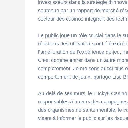
investisseurs dans la stratégie d’innov
soutenue par un rapport de marché réce
secteur des casinos intégrant des tech
Le public joue un rôle crucial dans le 
réactions des utilisateurs ont été ext
l’amélioration de l’expérience de jeu, ma
C’est comme entrer dans un autre mon
complètement. Je me sens aussi plus en
comportement de jeu », partage Lise Br
Au-delà de ses murs, le Lucky8 Casino 
responsables à travers des campagnes d
des organismes de santé mentale, le ca
visant à informer le public sur les risq