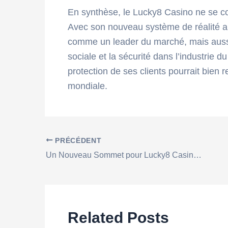
En synthèse, le Lucky8 Casino ne se con
Avec son nouveau système de réalité a
comme un leader du marché, mais auss
sociale et la sécurité dans l’industrie 
protection de ses clients pourrait bien r
mondiale.
PRÉCÉDENT
Un Nouveau Sommet pour Lucky8 Casino: Numéro Un sur le Marché Suite à l’Innovation Technologique Récente
Related Posts