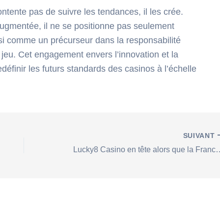
tente pas de suivre les tendances, il les crée.
ugmentée, il ne se positionne pas seulement
i comme un précurseur dans la responsabilité
du jeu. Cet engagement envers l’innovation et la
edéfinir les futurs standards des casinos à l’échelle
SUIVANT
Lucky8 Casino en tête alors que la France accueille une n