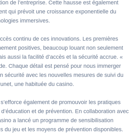
ation de l’entreprise. Cette hausse est également
nt qui prévoit une croissance exponentielle du
nologies immersives.
succès continu de ces innovations. Les premières
rêmement positives, beaucoup louant non seulement
is aussi la facilité d’accès et la sécurité accrue. «
de. Chaque détail est pensé pour nous immerger
 sécurité avec les nouvelles mesures de suivi du
unet, une habituée du casino.
s’efforce également de promouvoir les pratiques
’éducation et de prévention. En collaboration avec
sino a lancé un programme de sensibilisation
ues du jeu et les moyens de prévention disponibles.