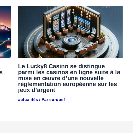
Le Lucky8 Casino se distingue
s
parmi les casinos en ligne suite à la
mise en œuvre d’une nouvelle
réglementation européenne sur les
jeux d’argent
actualités
/ Par
europef