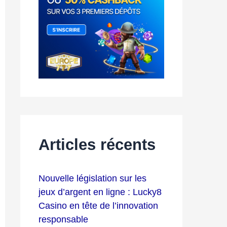
:
Articles récents
Nouvelle législation sur les
jeux d’argent en ligne : Lucky8
Casino en tête de l’innovation
responsable