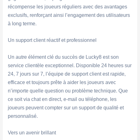
récompense les joueurs réguliers avec des avantages
exclusifs, renforçant ainsi l’engagement des utilisateurs
à long terme.
Un support client réactif et professionnel
Un autre élément clé du succès de Lucky8 est son
service clientèle exceptionnel. Disponible 24 heures sur
24, 7 jours sur 7, l’équipe de support client est rapide,
efficace et toujours prête à aider les joueurs avec
n’importe quelle question ou problème technique. Que
ce soit via chat en direct, e-mail ou téléphone, les
joueurs peuvent compter sur un support de qualité et
personnalisé.
Vers un avenir brillant