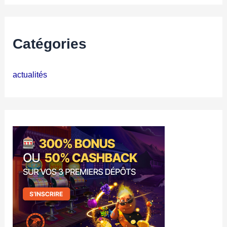
Catégories
actualités