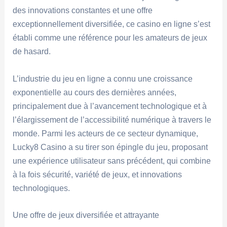
des innovations constantes et une offre
exceptionnellement diversifiée, ce casino en ligne s’est
établi comme une référence pour les amateurs de jeux
de hasard.
L’industrie du jeu en ligne a connu une croissance
exponentielle au cours des dernières années,
principalement due à l’avancement technologique et à
l’élargissement de l’accessibilité numérique à travers le
monde. Parmi les acteurs de ce secteur dynamique,
Lucky8 Casino a su tirer son épingle du jeu, proposant
une expérience utilisateur sans précédent, qui combine
à la fois sécurité, variété de jeux, et innovations
technologiques.
Une offre de jeux diversifiée et attrayante