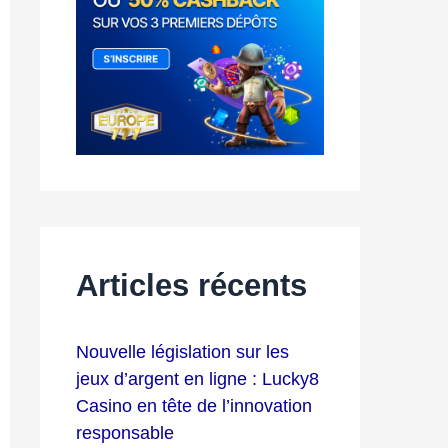
:
Articles récents
Nouvelle législation sur les
jeux d’argent en ligne : Lucky8
Casino en tête de l’innovation
responsable