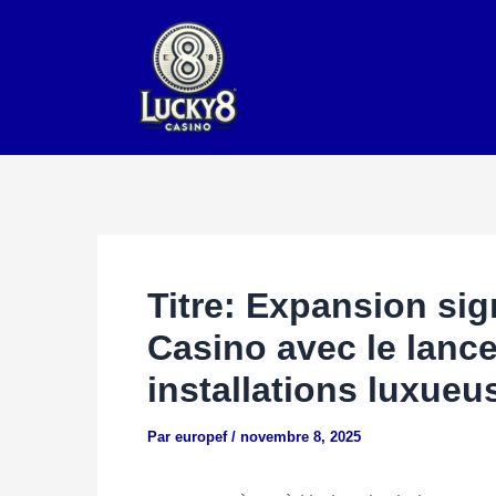
Aller
au
contenu
Titre: Expansion sig
Casino avec le lanc
installations luxueu
Par
europef
/
novembre 8, 2025