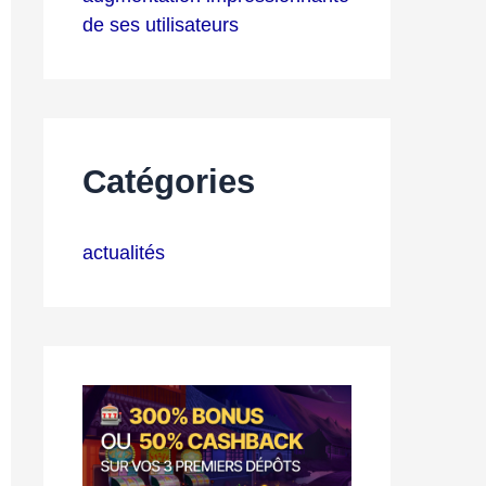
de ses utilisateurs
Catégories
actualités