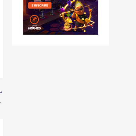
eau jeu révolutionnaire