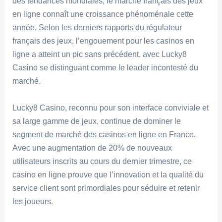
des tendances mondiales, le marché français des jeux
en ligne connaît une croissance phénoménale cette
année. Selon les derniers rapports du régulateur
français des jeux, l’engouement pour les casinos en
ligne a atteint un pic sans précédent, avec Lucky8
Casino se distinguant comme le leader incontesté du
marché.
Lucky8 Casino, reconnu pour son interface conviviale et
sa large gamme de jeux, continue de dominer le
segment de marché des casinos en ligne en France.
Avec une augmentation de 20% de nouveaux
utilisateurs inscrits au cours du dernier trimestre, ce
casino en ligne prouve que l’innovation et la qualité du
service client sont primordiales pour séduire et retenir
les joueurs.