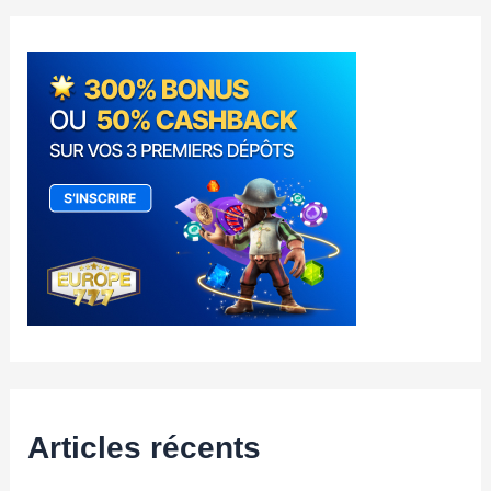
e
r
c
h
e
r
:
Articles récents