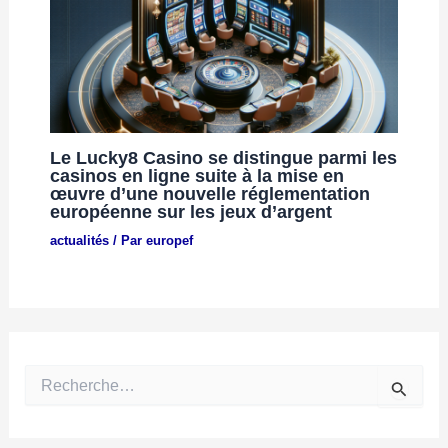
Le Lucky8 Casino se distingue parmi les
casinos en ligne suite à la mise en
œuvre d’une nouvelle réglementation
européenne sur les jeux d’argent
actualités
/ Par
europef
R
e
c
h