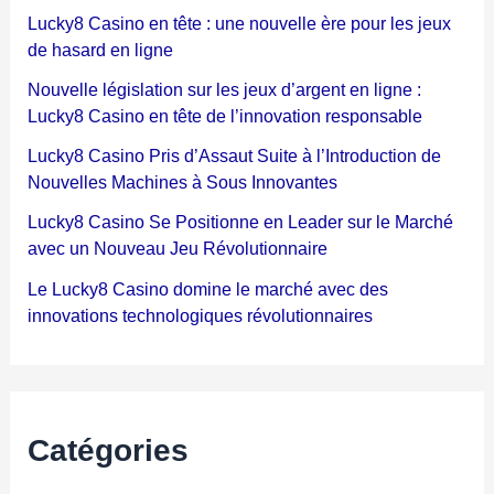
Lucky8 Casino en tête : une nouvelle ère pour les jeux
de hasard en ligne
Nouvelle législation sur les jeux d’argent en ligne :
Lucky8 Casino en tête de l’innovation responsable
Lucky8 Casino Pris d’Assaut Suite à l’Introduction de
Nouvelles Machines à Sous Innovantes
Lucky8 Casino Se Positionne en Leader sur le Marché
avec un Nouveau Jeu Révolutionnaire
Le Lucky8 Casino domine le marché avec des
innovations technologiques révolutionnaires
Catégories