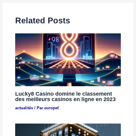
Related Posts
Lucky8 Casino domine le classement
des meilleurs casinos en ligne en 2023
actualités
/ Par
europef