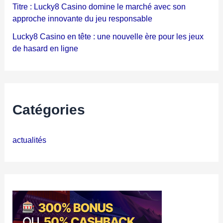
Titre : Lucky8 Casino domine le marché avec son
approche innovante du jeu responsable
Lucky8 Casino en tête : une nouvelle ère pour les jeux
de hasard en ligne
Catégories
actualités