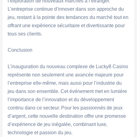
l’exploration de nouveaux marchés à l’étranger.
L’entreprise continue d’innover dans son approche du
jeu, restant à la pointe des tendances du marché tout en
offrant une expérience sécuritaire et divertissante pour
tous ses clients.
Conclusion
L’inauguration du nouveau complexe de Lucky8 Casino
représente non seulement une avancée majeure pour
l’entreprise elle-même, mais aussi pour l’industrie du
jeu dans son ensemble. Cet événement met en lumière
l’importance de l’innovation et du développement
continu dans ce secteur. Pour les passionnés de jeux
d’argent, cette nouvelle destination offre une promesse
d’expérience de jeu inégalée, combinant luxe,
technologie et passion du jeu.