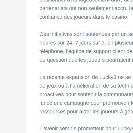
partenariats ont non seulement accru la 
confiance des joueurs dans le casino.
Ces initiatives sont soutenues par un se
heures sur 24, 7 jours sur 7, en plusieu
téléphone, l’équipe de support client d
ou question que les joueurs pourraient a
La récente expansion de Lucky8 ne se l
de jeux ou à l’amélioration de sa tech
proactives pour soutenir la communauté
lancé une campagne pour promouvoir le 
ressources pour aider les joueurs à gé
L’avenir semble prometteur pour Lucky8