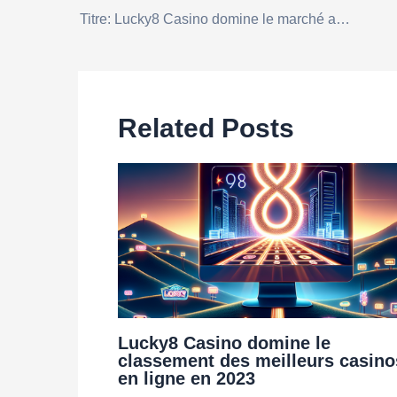
Titre: Lucky8 Casino domine le marché avec son innovation dans le jeu responsable
Related Posts
Lucky8 Casino domine le
classement des meilleurs casino
en ligne en 2023