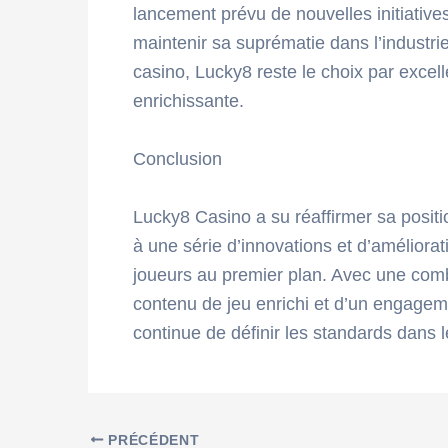
lancement prévu de nouvelles initiatives
maintenir sa suprématie dans l’industri
casino, Lucky8 reste le choix par excel
enrichissante.
Conclusion
Lucky8 Casino a su réaffirmer sa positi
à une série d’innovations et d’améliorat
joueurs au premier plan. Avec une com
contenu de jeu enrichi et d’un engagem
continue de définir les standards dans 
PRÉCÉDENT