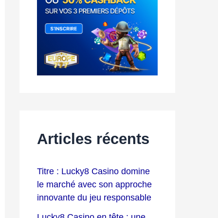
:
Articles récents
Titre : Lucky8 Casino domine
le marché avec son approche
innovante du jeu responsable
Lucky8 Casino en tête : une