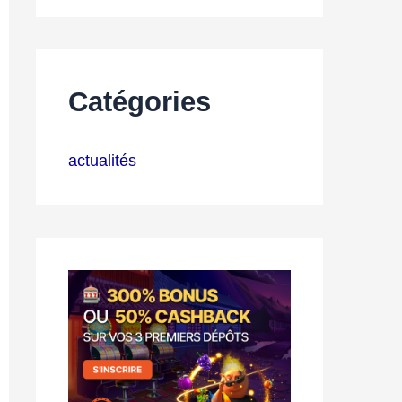
Catégories
actualités