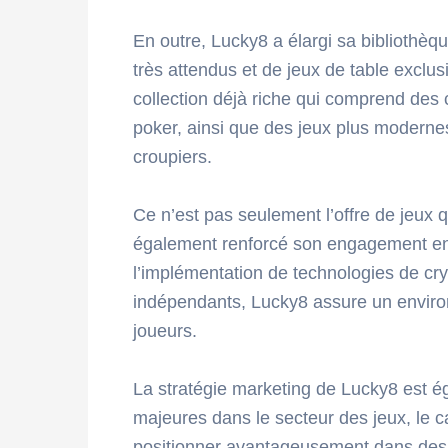
En outre, Lucky8 a élargi sa bibliothèque
très attendus et de jeux de table exclu
collection déjà riche qui comprend des c
poker, ainsi que des jeux plus modernes 
croupiers.
Ce n’est pas seulement l’offre de jeux q
également renforcé son engagement enve
l’implémentation de technologies de cry
indépendants, Lucky8 assure un environ
joueurs.
La stratégie marketing de Lucky8 est é
majeures dans le secteur des jeux, le c
positionner avantageusement dans des 