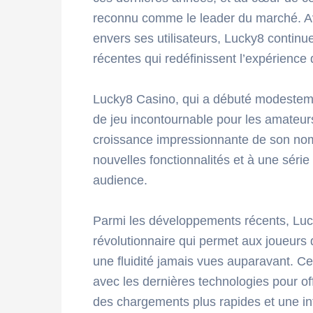
reconnu comme le leader du marché. A
envers ses utilisateurs, Lucky8 continue
récentes qui redéfinissent l’expérience 
Lucky8 Casino, qui a débuté modesteme
de jeu incontournable pour les amateur
croissance impressionnante de son nombr
nouvelles fonctionnalités et à une série 
audience.
Parmi les développements récents, Luc
révolutionnaire qui permet aux joueurs d
une fluidité jamais vues auparavant. Ce
avec les dernières technologies pour offr
des chargements plus rapides et une inte