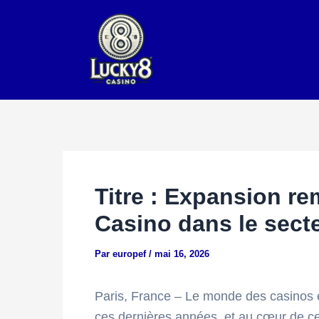
Aller
au
contenu
Titre : Expansion r
Casino dans le secte
Par
europef
/
mai 16, 2026
Paris, France – Le monde des casinos e
ces dernières années, et au cœur de ce