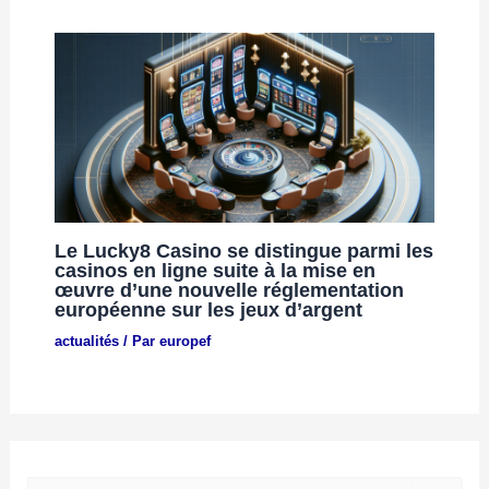
Le Lucky8 Casino se distingue parmi les
casinos en ligne suite à la mise en
œuvre d’une nouvelle réglementation
européenne sur les jeux d’argent
actualités
/ Par
europef
R