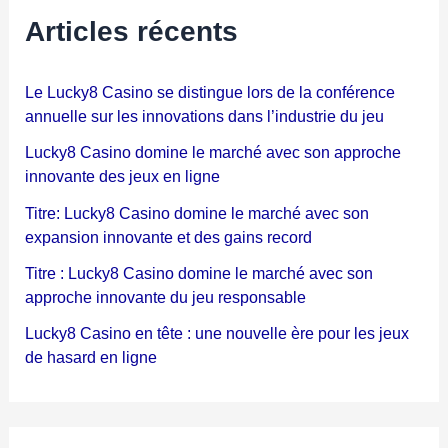
Articles récents
Le Lucky8 Casino se distingue lors de la conférence
annuelle sur les innovations dans l’industrie du jeu
Lucky8 Casino domine le marché avec son approche
innovante des jeux en ligne
Titre: Lucky8 Casino domine le marché avec son
expansion innovante et des gains record
Titre : Lucky8 Casino domine le marché avec son
approche innovante du jeu responsable
Lucky8 Casino en tête : une nouvelle ère pour les jeux
de hasard en ligne