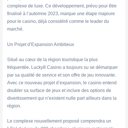
complexe de luxe. Ce développement, prévu pour être
finalisé à l’automne 2023, marque une étape majeure
pour le casino, déjà considéré comme le leader du
marché.
Un Projet d’Expansion Ambitieux
Situé au cœur de la région touristique la plus
fréquentée, Lucky8 Casino a toujours su se démarquer
par sa qualité de service et son offre de jeu innovante.
Avec ce nouveau projet d’expansion, le casino entend
doubler sa surface de jeux et inclure des options de
divertissement qui n’existent nulle part ailleurs dans la
région.
Le complexe nouvellement proposé comprendra un