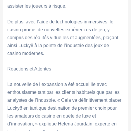
assister les joueurs à risque.
De plus, avec l’aide de technologies immersives, le
casino promet de nouvelles expériences de jeu, y
compris des réalités virtuelles et augmentées, plaçant
ainsi Lucky8 à la pointe de l’industrie des jeux de
casino modernes.
Réactions et Attentes
La nouvelle de l’expansion a été accueillie avec
enthousiasme tant par les clients habituels que par les
analystes de l’industrie. « Cela va définitivement placer
Lucky8 en tant que destination de premier choix pour
les amateurs de casino en quête de luxe et
d’innovation, » explique Helena Jourdain, experte en