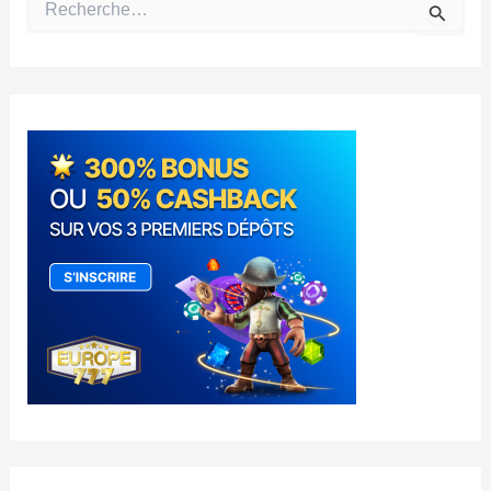
e
c
h
e
r
c
h
e
r
: