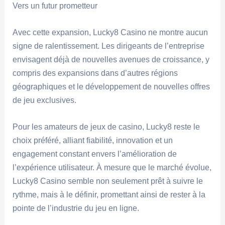
Vers un futur prometteur
Avec cette expansion, Lucky8 Casino ne montre aucun
signe de ralentissement. Les dirigeants de l’entreprise
envisagent déjà de nouvelles avenues de croissance, y
compris des expansions dans d’autres régions
géographiques et le développement de nouvelles offres
de jeu exclusives.
Pour les amateurs de jeux de casino, Lucky8 reste le
choix préféré, alliant fiabilité, innovation et un
engagement constant envers l’amélioration de
l’expérience utilisateur. À mesure que le marché évolue,
Lucky8 Casino semble non seulement prêt à suivre le
rythme, mais à le définir, promettant ainsi de rester à la
pointe de l’industrie du jeu en ligne.