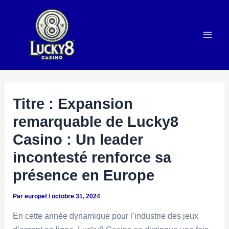
Aller
au
contenu
Mai
Men
Titre : Expansion
remarquable de Lucky8
Casino : Un leader
incontesté renforce sa
présence en Europe
Par
europef
/
octobre 31, 2024
En cette année dynamique pour l’industrie des jeux