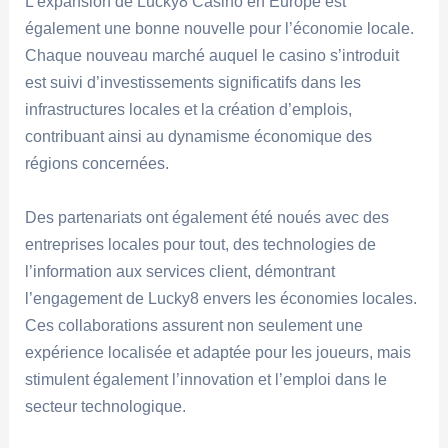
L’expansion de Lucky8 Casino en Europe est
également une bonne nouvelle pour l’économie locale.
Chaque nouveau marché auquel le casino s’introduit
est suivi d’investissements significatifs dans les
infrastructures locales et la création d’emplois,
contribuant ainsi au dynamisme économique des
régions concernées.
Des partenariats ont également été noués avec des
entreprises locales pour tout, des technologies de
l’information aux services client, démontrant
l’engagement de Lucky8 envers les économies locales.
Ces collaborations assurent non seulement une
expérience localisée et adaptée pour les joueurs, mais
stimulent également l’innovation et l’emploi dans le
secteur technologique.