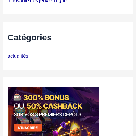
innovante des jeux en ligne
Catégories
actualités