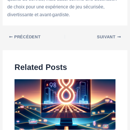
de choix pour une expérience de jeu sécurisée,
divertissante et avant-gardiste.
PRÉCÉDENT
SUIVANT
Related Posts