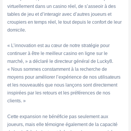
virtuellement dans un casino réel, de s’asseoir à des
tables de jeu et d’interagir avec d’autres joueurs et
croupiers en temps réel, le tout depuis le confort de leur
domicile.
« L’innovation est au cœur de notre stratégie pour
continuer à être le meilleur casino en ligne sur le
marché, » a déclaré le directeur général de Lucky8.
« Nous sommes constamment à la recherche de
moyens pour améliorer l’expérience de nos utilisateurs
et les nouveautés que nous lançons sont directement
inspirées par les retours et les préférences de nos
clients. »
Cette expansion ne bénéficie pas seulement aux
joueurs, mais elle témoigne également de la capacité