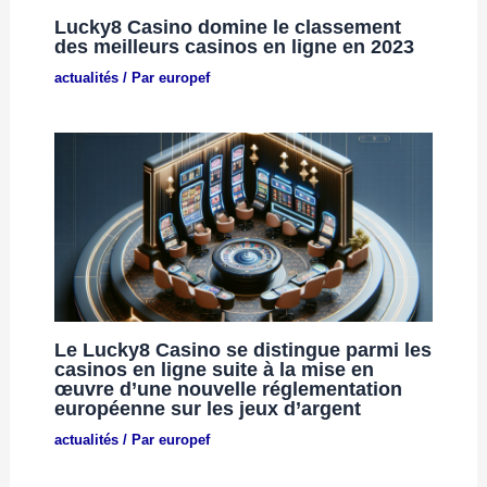
Lucky8 Casino domine le classement
des meilleurs casinos en ligne en 2023
actualités
/ Par
europef
Le Lucky8 Casino se distingue parmi les
casinos en ligne suite à la mise en
œuvre d’une nouvelle réglementation
européenne sur les jeux d’argent
actualités
/ Par
europef