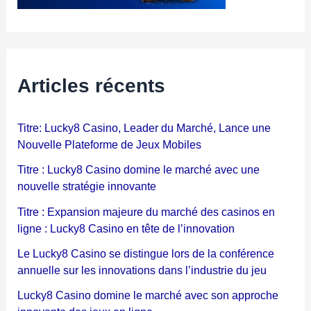
Articles récents
Titre: Lucky8 Casino, Leader du Marché, Lance une
Nouvelle Plateforme de Jeux Mobiles
Titre : Lucky8 Casino domine le marché avec une
nouvelle stratégie innovante
Titre : Expansion majeure du marché des casinos en
ligne : Lucky8 Casino en tête de l’innovation
Le Lucky8 Casino se distingue lors de la conférence
annuelle sur les innovations dans l’industrie du jeu
Lucky8 Casino domine le marché avec son approche