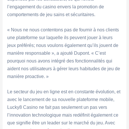
l’engagement du casino envers la promotion de
comportements de jeu sains et sécuritaires.
« Nous ne nous contentons pas de fournir à nos clients
une plateforme sur laquelle ils peuvent jouer à leurs
jeux préférés; nous voulons également qu’ils jouent de
manière responsable », a ajouté Dupont. « C’est
pourquoi nous avons intégré des fonctionnalités qui
aident nos utilisateurs à gérer leurs habitudes de jeu de
manière proactive. »
Le secteur du jeu en ligne est en constante évolution, et
avec le lancement de sa nouvelle plateforme mobile,
Lucky8 Casino ne fait pas seulement un pas vers
l’innovation technologique mais redéfinit également ce
que signifie être un leader sur le marché du jeu. Avec