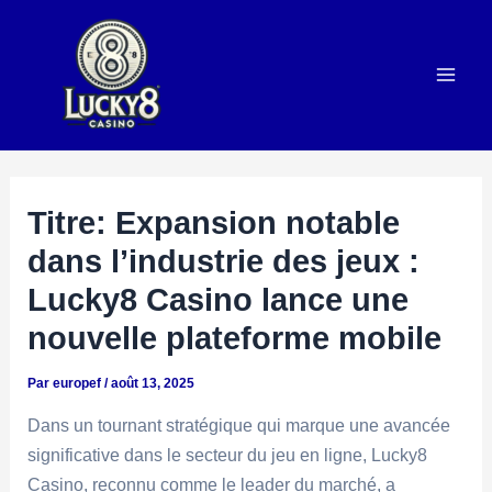
Aller
au
contenu
Mai
Men
Titre: Expansion notable
dans l’industrie des jeux :
Lucky8 Casino lance une
nouvelle plateforme mobile
Par
europef
/
août 13, 2025
Dans un tournant stratégique qui marque une avancée
significative dans le secteur du jeu en ligne, Lucky8
Casino, reconnu comme le leader du marché, a