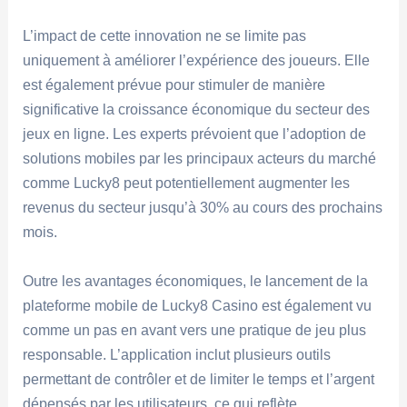
L’impact de cette innovation ne se limite pas
uniquement à améliorer l’expérience des joueurs. Elle
est également prévue pour stimuler de manière
significative la croissance économique du secteur des
jeux en ligne. Les experts prévoient que l’adoption de
solutions mobiles par les principaux acteurs du marché
comme Lucky8 peut potentiellement augmenter les
revenus du secteur jusqu’à 30% au cours des prochains
mois.
Outre les avantages économiques, le lancement de la
plateforme mobile de Lucky8 Casino est également vu
comme un pas en avant vers une pratique de jeu plus
responsable. L’application inclut plusieurs outils
permettant de contrôler et de limiter le temps et l’argent
dépensés par les utilisateurs, ce qui reflète