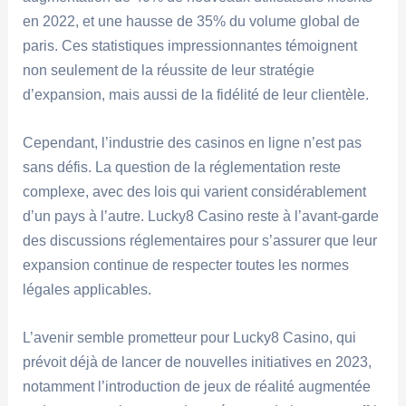
en 2022, et une hausse de 35% du volume global de
paris. Ces statistiques impressionnantes témoignent
non seulement de la réussite de leur stratégie
d’expansion, mais aussi de la fidélité de leur clientèle.
Cependant, l’industrie des casinos en ligne n’est pas
sans défis. La question de la réglementation reste
complexe, avec des lois qui varient considérablement
d’un pays à l’autre. Lucky8 Casino reste à l’avant-garde
des discussions réglementaires pour s’assurer que leur
expansion continue de respecter toutes les normes
légales applicables.
L’avenir semble prometteur pour Lucky8 Casino, qui
prévoit déjà de lancer de nouvelles initiatives en 2023,
notamment l’introduction de jeux de réalité augmentée