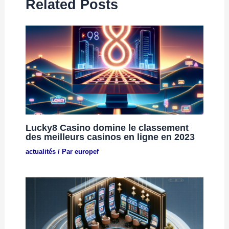
Related Posts
Lucky8 Casino domine le classement
des meilleurs casinos en ligne en 2023
actualités
/ Par
europef