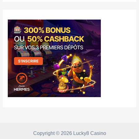
Copyright © 2026 Lucky8 Casino