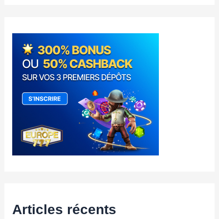
h
e
r
c
h
e
r
:
Articles récents