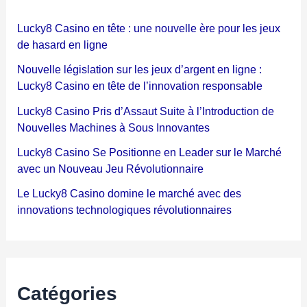
Lucky8 Casino en tête : une nouvelle ère pour les jeux
de hasard en ligne
Nouvelle législation sur les jeux d’argent en ligne :
Lucky8 Casino en tête de l’innovation responsable
Lucky8 Casino Pris d’Assaut Suite à l’Introduction de
Nouvelles Machines à Sous Innovantes
Lucky8 Casino Se Positionne en Leader sur le Marché
avec un Nouveau Jeu Révolutionnaire
Le Lucky8 Casino domine le marché avec des
innovations technologiques révolutionnaires
Catégories