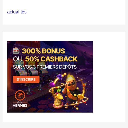
actualités