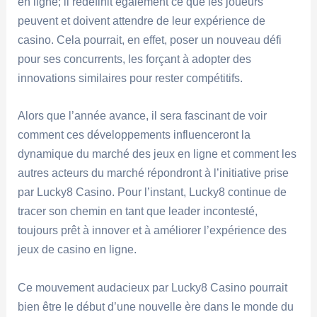
en ligne; il redéfinit également ce que les joueurs
peuvent et doivent attendre de leur expérience de
casino. Cela pourrait, en effet, poser un nouveau défi
pour ses concurrents, les forçant à adopter des
innovations similaires pour rester compétitifs.
Alors que l’année avance, il sera fascinant de voir
comment ces développements influenceront la
dynamique du marché des jeux en ligne et comment les
autres acteurs du marché répondront à l’initiative prise
par Lucky8 Casino. Pour l’instant, Lucky8 continue de
tracer son chemin en tant que leader incontesté,
toujours prêt à innover et à améliorer l’expérience des
jeux de casino en ligne.
Ce mouvement audacieux par Lucky8 Casino pourrait
bien être le début d’une nouvelle ère dans le monde du