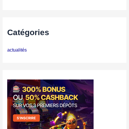
Catégories
actualités