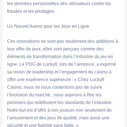
les données personnelles des utilisateurs contre les
fraudes et les piratages.
Un Nouvel Avenir pour les Jeux en Ligne
Ces innovations ne sont pas seulement des additions à
leur offre de jeux, elles sont perçues comme des
éléments de transformation dans l’industrie du jeu en
ligne. Le PDG de Lucky8, lors de l’annonce, a exprimé
sa vision de leadership et l’engagement du casino à
offrir une expérience supérieure : « Chez Lucky8
Casino, nous ne nous contentons pas de suivre
l’évolution du marché ; nous aspirons à être les
pionniers qui redéfissent les standards de l’industrie.
Notre but est d’offrir à nos joueurs non seulement de
l’amusement et des jeux de qualité, mais aussi une
sécurité et une fiabilité sans faille. »