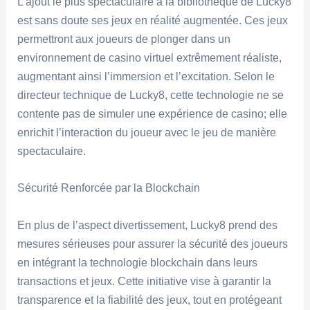
L’ajout le plus spectaculaire à la bibliothèque de Lucky8
est sans doute ses jeux en réalité augmentée. Ces jeux
permettront aux joueurs de plonger dans un
environnement de casino virtuel extrêmement réaliste,
augmentant ainsi l’immersion et l’excitation. Selon le
directeur technique de Lucky8, cette technologie ne se
contente pas de simuler une expérience de casino; elle
enrichit l’interaction du joueur avec le jeu de manière
spectaculaire.
Sécurité Renforcée par la Blockchain
En plus de l’aspect divertissement, Lucky8 prend des
mesures sérieuses pour assurer la sécurité des joueurs
en intégrant la technologie blockchain dans leurs
transactions et jeux. Cette initiative vise à garantir la
transparence et la fiabilité des jeux, tout en protégeant