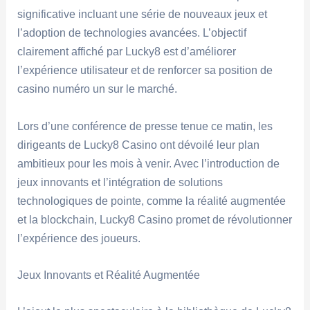
significative incluant une série de nouveaux jeux et
l’adoption de technologies avancées. L’objectif
clairement affiché par Lucky8 est d’améliorer
l’expérience utilisateur et de renforcer sa position de
casino numéro un sur le marché.
Lors d’une conférence de presse tenue ce matin, les
dirigeants de Lucky8 Casino ont dévoilé leur plan
ambitieux pour les mois à venir. Avec l’introduction de
jeux innovants et l’intégration de solutions
technologiques de pointe, comme la réalité augmentée
et la blockchain, Lucky8 Casino promet de révolutionner
l’expérience des joueurs.
Jeux Innovants et Réalité Augmentée