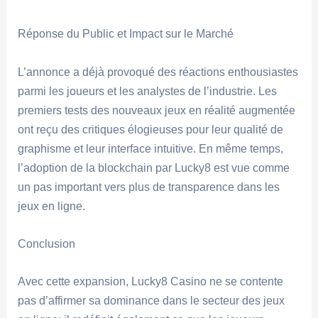
Réponse du Public et Impact sur le Marché
L’annonce a déjà provoqué des réactions enthousiastes
parmi les joueurs et les analystes de l’industrie. Les
premiers tests des nouveaux jeux en réalité augmentée
ont reçu des critiques élogieuses pour leur qualité de
graphisme et leur interface intuitive. En même temps,
l’adoption de la blockchain par Lucky8 est vue comme
un pas important vers plus de transparence dans les
jeux en ligne.
Conclusion
Avec cette expansion, Lucky8 Casino ne se contente
pas d’affirmer sa dominance dans le secteur des jeux