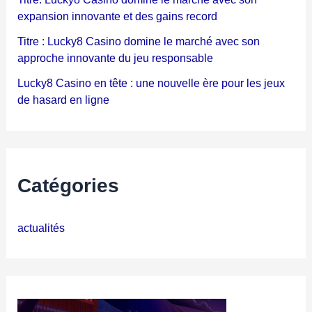
expansion innovante et des gains record
Titre : Lucky8 Casino domine le marché avec son
approche innovante du jeu responsable
Lucky8 Casino en tête : une nouvelle ère pour les jeux
de hasard en ligne
Catégories
actualités