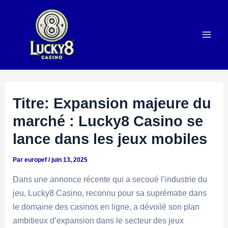
Aller
au
contenu
Mai
Men
Titre: Expansion majeure du
marché : Lucky8 Casino se
lance dans les jeux mobiles
Par
europef
/
juin 13, 2025
Dans une annonce récente qui a secoué l’industrie du
jeu, Lucky8 Casino, reconnu pour sa suprématie dans
le domaine des casinos en ligne, a dévoilé son plan
ambitieux d’expansion dans le secteur des jeux