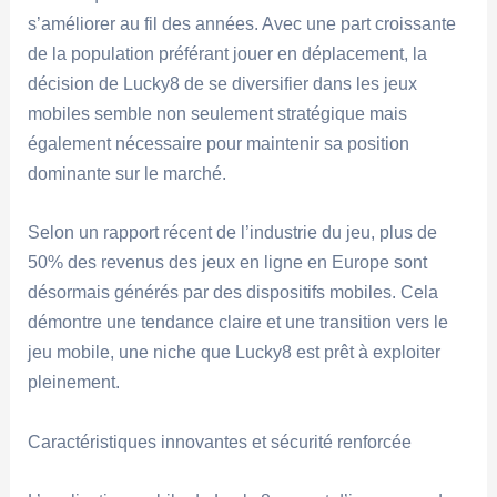
s’améliorer au fil des années. Avec une part croissante
de la population préférant jouer en déplacement, la
décision de Lucky8 de se diversifier dans les jeux
mobiles semble non seulement stratégique mais
également nécessaire pour maintenir sa position
dominante sur le marché.
Selon un rapport récent de l’industrie du jeu, plus de
50% des revenus des jeux en ligne en Europe sont
désormais générés par des dispositifs mobiles. Cela
démontre une tendance claire et une transition vers le
jeu mobile, une niche que Lucky8 est prêt à exploiter
pleinement.
Caractéristiques innovantes et sécurité renforcée