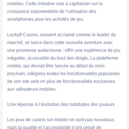
mobiles. Cette initiative vise à capitaliser sur la
croissance exponentielle de l’utilisation des
smartphones pour les activités de jeu.
Lucky8 Casino, souvent acclamé comme le leader du
marché, se lance dans cette nouvelle aventure avec
une promesse audacieuse : offrir une expérience de jeu
inégalée, accessible du bout des doigts. La plateforme
mobile, qui devrait être lancée au début du mois
prochain, intégrera toutes les fonctionnalités populaires
de son site web en plus de fonctionnalités exclusives
aux utilisateurs mobiles.
Une réponse à l’évolution des habitudes des joueurs
Les jeux de casino sur mobile ne sont pas nouveaux,
mais la qualité et l’accessibilité n’ont cessé de