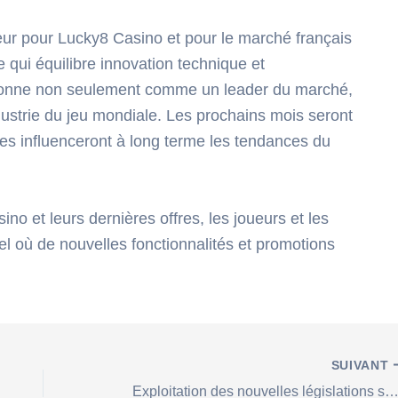
eur pour Lucky8 Casino et pour le marché français
qui équilibre innovation technique et
itionne non seulement comme un leader du marché,
strie du jeu mondiale. Les prochains mois seront
ves influenceront à long terme les tendances du
no et leurs dernières offres, les joueurs et les
ciel où de nouvelles fonctionnalités et promotions
SUIVANT
Exploitation des nouvelles législations sur les jeux en ligne : Lucky8 Casino en tête de ma