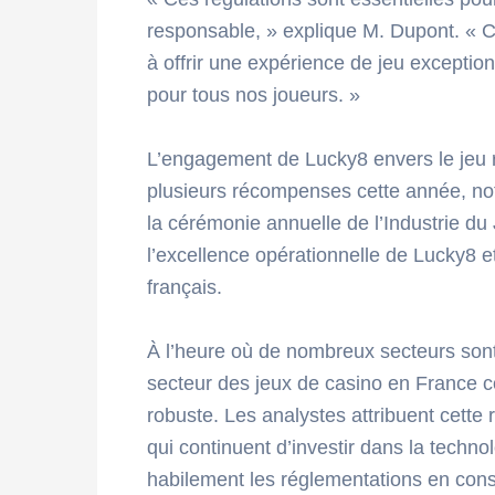
responsable, » explique M. Dupont. «
à offrir une expérience de jeu exceptio
pour tous nos joueurs. »
L’engagement de Lucky8 envers le jeu re
plusieurs récompenses cette année, not
la cérémonie annuelle de l’Industrie d
l’excellence opérationnelle de Lucky8 e
français.
À l’heure où de nombreux secteurs sont
secteur des jeux de casino en France c
robuste. Les analystes attribuent cett
qui continuent d’investir dans la technol
habilement les réglementations en cons