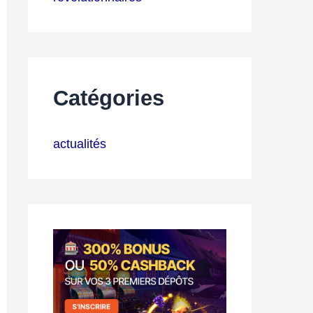
Catégories
actualités