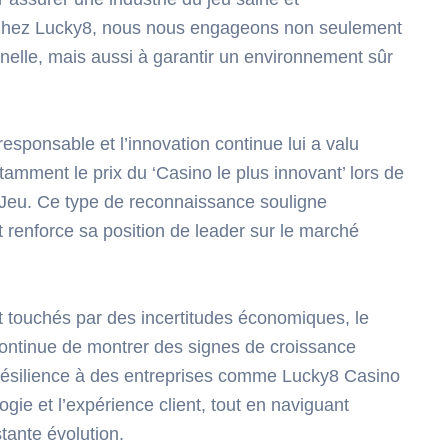
 Chez Lucky8, nous nous engageons non seulement
nnelle, mais aussi à garantir un environnement sûr
sponsable et l’innovation continue lui a valu
amment le prix du ‘Casino le plus innovant’ lors de
u Jeu. Ce type de reconnaissance souligne
t renforce sa position de leader sur le marché
 touchés par des incertitudes économiques, le
ontinue de montrer des signes de croissance
e résilience à des entreprises comme Lucky8 Casino
ogie et l’expérience client, tout en naviguant
tante évolution.