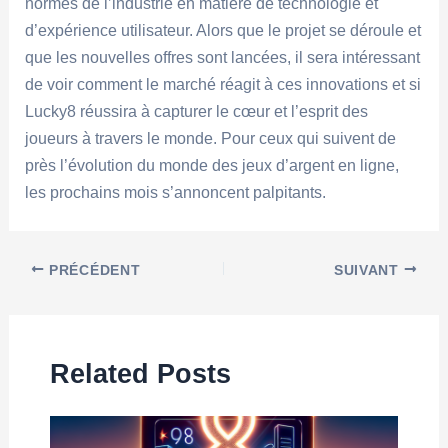
normes de l’industrie en matière de technologie et
d’expérience utilisateur. Alors que le projet se déroule et
que les nouvelles offres sont lancées, il sera intéressant
de voir comment le marché réagit à ces innovations et si
Lucky8 réussira à capturer le cœur et l’esprit des
joueurs à travers le monde. Pour ceux qui suivent de
près l’évolution du monde des jeux d’argent en ligne,
les prochains mois s’annoncent palpitants.
PRÉCÉDENT
SUIVANT
Related Posts