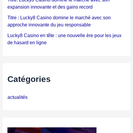
expansion innovante et des gains record
Titre : Lucky8 Casino domine le marché avec son
approche innovante du jeu responsable
Lucky8 Casino en tête : une nouvelle ère pour les jeux
de hasard en ligne
Catégories
actualités