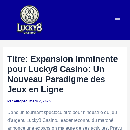
Aller
au
contenu
Mai
Men
Titre: Expansion Imminente
pour Lucky8 Casino: Un
Nouveau Paradigme des
Jeux en Ligne
Par
europef
/
mars 7, 2025
Dans un tournant spectaculaire pour l’industrie du jeu
d’argent, Lucky8 Casino, leader reconnu du marché,
annonce une expansion majeure de ses activités. Prévu