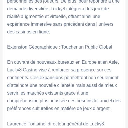
personnelles des joueurs. De plus, pour répondre à une
demande diversifiée, Lucky8 intégrera des jeux de
réalité augmentée et virtuelle, offrant ainsi une
expérience immersive sans précédent dans l’univers
des casinos en ligne.
Extension Géographique : Toucher un Public Global
En ouvrant de nouveaux bureaux en Europe et en Asie,
Lucky8 Casino vise à renforcer sa présence sur ces
continents. Ces expansions permettront non seulement
d’atteindre une nouvelle clientèle mais aussi de mieux
servir les marchés existants grâce à une
compréhension plus poussée des besoins locaux et des
préférences culturelles en matière de jeux d’argent.
Laurence Fontaine, directeur général de Lucky8