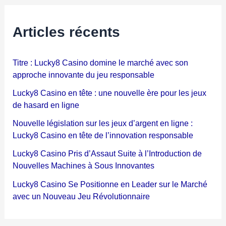
Articles récents
Titre : Lucky8 Casino domine le marché avec son
approche innovante du jeu responsable
Lucky8 Casino en tête : une nouvelle ère pour les jeux
de hasard en ligne
Nouvelle législation sur les jeux d’argent en ligne :
Lucky8 Casino en tête de l’innovation responsable
Lucky8 Casino Pris d’Assaut Suite à l’Introduction de
Nouvelles Machines à Sous Innovantes
Lucky8 Casino Se Positionne en Leader sur le Marché
avec un Nouveau Jeu Révolutionnaire