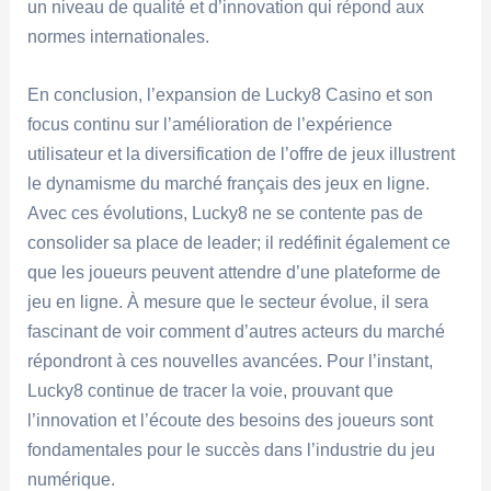
un niveau de qualité et d’innovation qui répond aux
normes internationales.
En conclusion, l’expansion de Lucky8 Casino et son
focus continu sur l’amélioration de l’expérience
utilisateur et la diversification de l’offre de jeux illustrent
le dynamisme du marché français des jeux en ligne.
Avec ces évolutions, Lucky8 ne se contente pas de
consolider sa place de leader; il redéfinit également ce
que les joueurs peuvent attendre d’une plateforme de
jeu en ligne. À mesure que le secteur évolue, il sera
fascinant de voir comment d’autres acteurs du marché
répondront à ces nouvelles avancées. Pour l’instant,
Lucky8 continue de tracer la voie, prouvant que
l’innovation et l’écoute des besoins des joueurs sont
fondamentales pour le succès dans l’industrie du jeu
numérique.