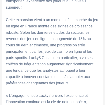
transporter l’expérience des joueurs à un niveau
supérieur.
Cette expansion vient à un moment où le marché du jeu
en ligne en France montre des signes de croissance
robuste. Selon les dernières études du secteur, les
revenus des jeux en ligne ont augmenté de 18% au
cours du dernier trimestre, une progression tirée
principalement par les jeux de casino en ligne et les
paris sportifs. Lucky8 Casino, en particulier, a vu ses
chiffres de fréquentation augmenter significativement,
une tendance que les analystes attribuent à leur
capacité à innover constamment et à s’adapter aux
préférences changeantes des joueurs.
« L’engagement de Lucky8 envers l’excellence et
l’innovation continue est la clé de notre succès »,