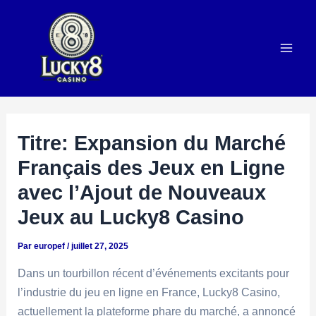
Aller
au
contenu
Mai
Men
Titre: Expansion du Marché
Français des Jeux en Ligne
avec l’Ajout de Nouveaux
Jeux au Lucky8 Casino
Par
europef
/
juillet 27, 2025
Dans un tourbillon récent d’événements excitants pour
l’industrie du jeu en ligne en France, Lucky8 Casino,
actuellement la plateforme phare du marché, a annoncé