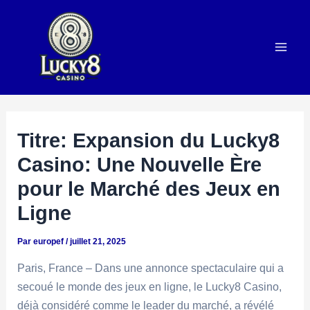
Aller
au
contenu
Mai
Men
Titre: Expansion du Lucky8
Casino: Une Nouvelle Ère
pour le Marché des Jeux en
Ligne
Par
europef
/
juillet 21, 2025
Paris, France – Dans une annonce spectaculaire qui a
secoué le monde des jeux en ligne, le Lucky8 Casino,
déjà considéré comme le leader du marché, a révélé