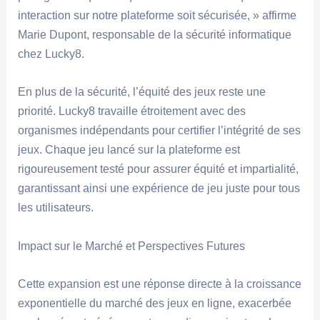
interaction sur notre plateforme soit sécurisée, » affirme
Marie Dupont, responsable de la sécurité informatique
chez Lucky8.
En plus de la sécurité, l’équité des jeux reste une
priorité. Lucky8 travaille étroitement avec des
organismes indépendants pour certifier l’intégrité de ses
jeux. Chaque jeu lancé sur la plateforme est
rigoureusement testé pour assurer équité et impartialité,
garantissant ainsi une expérience de jeu juste pour tous
les utilisateurs.
Impact sur le Marché et Perspectives Futures
Cette expansion est une réponse directe à la croissance
exponentielle du marché des jeux en ligne, exacerbée