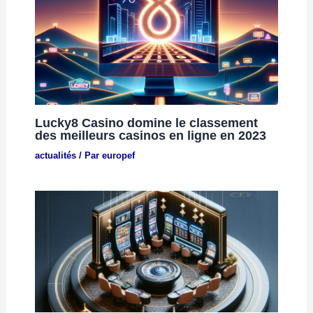
Lucky8 Casino domine le classement
des meilleurs casinos en ligne en 2023
actualités
/ Par
europef