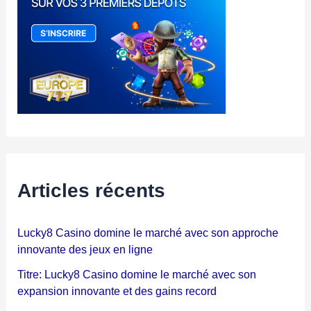
:
Articles récents
Lucky8 Casino domine le marché avec son approche
innovante des jeux en ligne
Titre: Lucky8 Casino domine le marché avec son
expansion innovante et des gains record