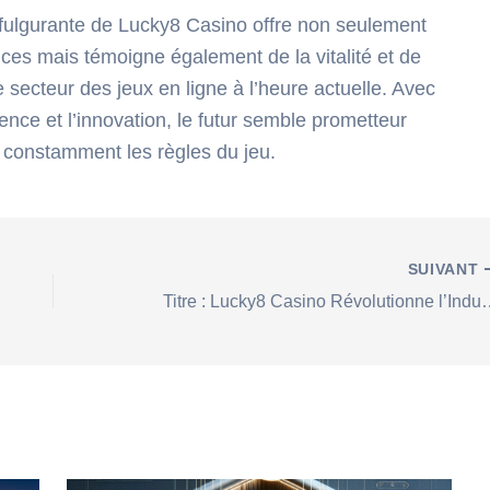
 fulgurante de Lucky8 Casino offre non seulement
nces mais témoigne également de la vitalité et de
e secteur des jeux en ligne à l’heure actuelle. Avec
nce et l’innovation, le futur semble prometteur
 constamment les règles du jeu.
SUIVANT
Titre : Lucky8 Casino Révolutionne l’Industrie