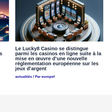
Le Lucky8 Casino se distingue
s
parmi les casinos en ligne suite à la
mise en œuvre d’une nouvelle
réglementation européenne sur les
jeux d’argent
actualités
/ Par
europef