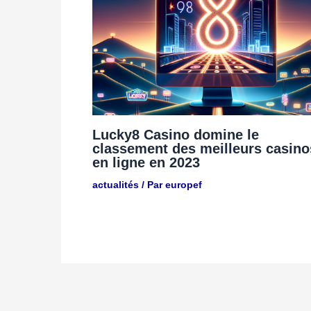
Lucky8 Casino domine le
classement des meilleurs casino
en ligne en 2023
actualités
/ Par
europef