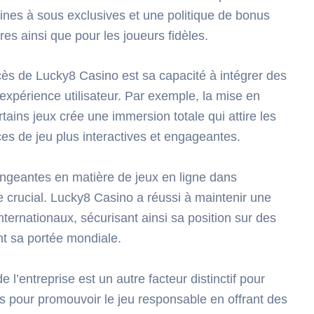
hines à sous exclusives et une politique de bonus
es ainsi que pour les joueurs fidèles.
cès de Lucky8 Casino est sa capacité à intégrer des
’expérience utilisateur. Par exemple, la mise en
ains jeux crée une immersion totale qui attire les
es de jeu plus interactives et engageantes.
angeantes en matière de jeux en ligne dans
e crucial. Lucky8 Casino a réussi à maintenir une
nternationaux, sécurisant ainsi sa position sur des
t sa portée mondiale.
e l’entreprise est un autre facteur distinctif pour
rts pour promouvoir le jeu responsable en offrant des