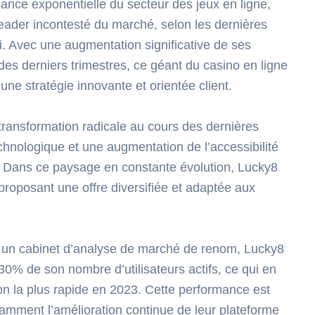
nce exponentielle du secteur des jeux en ligne,
ader incontesté du marché, selon les dernières
ci. Avec une augmentation significative de ses
des derniers trimestres, ce géant du casino en ligne
ne stratégie innovante et orientée client.
 transformation radicale au cours des dernières
hnologique et une augmentation de l’accessibilité
e. Dans ce paysage en constante évolution, Lucky8
 proposant une offre diversifiée et adaptée aux
 un cabinet d’analyse de marché de renom, Lucky8
0% de son nombre d’utilisateurs actifs, ce qui en
ion la plus rapide en 2023. Cette performance est
notamment l’amélioration continue de leur plateforme