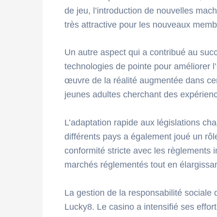
de jeu, l’introduction de nouvelles mac
très attractive pour les nouveaux membr
Un autre aspect qui a contribué au suc
technologies de pointe pour améliorer l
œuvre de la réalité augmentée dans cert
jeunes adultes cherchant des expérienc
L’adaptation rapide aux législations ch
différents pays a également joué un rôl
conformité stricte avec les règlements i
marchés réglementés tout en élargissan
La gestion de la responsabilité sociale d
Lucky8. Le casino a intensifié ses effo