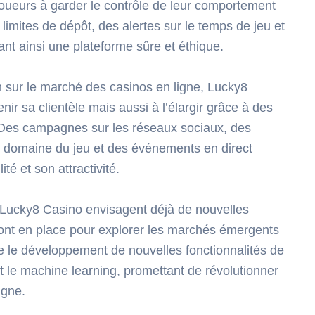
 joueurs à garder le contrôle de leur comportement
limites de dépôt, des alertes sur le temps de jeu et
ant ainsi une plateforme sûre et éthique.
n sur le marché des casinos en ligne, Lucky8
ir sa clientèle mais aussi à l’élargir grâce à des
s. Des campagnes sur les réseaux sociaux, des
u domaine du jeu et des événements en direct
ité et son attractivité.
de Lucky8 Casino envisagent déjà de nouvelles
ont en place pour explorer les marchés émergents
ue le développement de nouvelles fonctionnalités de
e et le machine learning, promettant de révolutionner
igne.