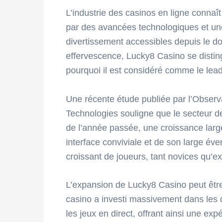
L’industrie des casinos en ligne connaî
par des avancées technologiques et un
divertissement accessibles depuis le d
effervescence, Lucky8 Casino se distin
pourquoi il est considéré comme le lea
Une récente étude publiée par l’Obser
Technologies souligne que le secteur 
de l’année passée, une croissance lar
interface conviviale et de son large év
croissant de joueurs, tant novices qu’e
L’expansion de Lucky8 Casino peut être 
casino a investi massivement dans les d
les jeux en direct, offrant ainsi une ex