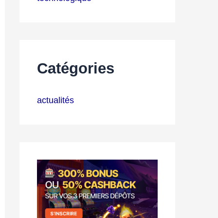
Catégories
actualités