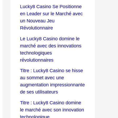
Lucky8 Casino Se Positionne
en Leader sur le Marché avec
un Nouveau Jeu
Révolutionnaire
Le Lucky8 Casino domine le
marché avec des innovations
technologiques
révolutionnaires
Titre : Lucky8 Casino se hisse
au sommet avec une
augmentation impressionnante
de ses utilisateurs
Titre : Lucky8 Casino domine
le marché avec son innovation
technologique