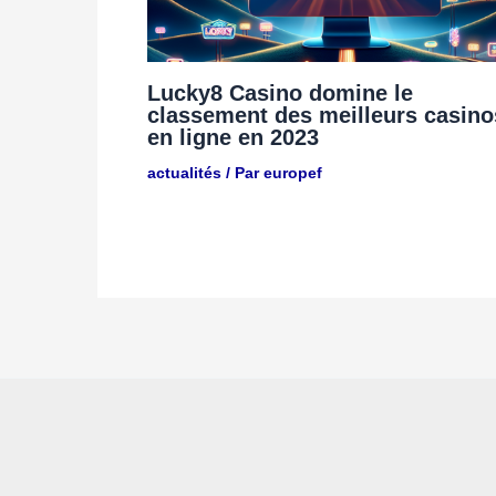
Lucky8 Casino domine le
classement des meilleurs casino
en ligne en 2023
actualités
/ Par
europef