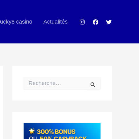
ucky8 casino
Actualités
R
e
c
h
e
r
c
h
e
r