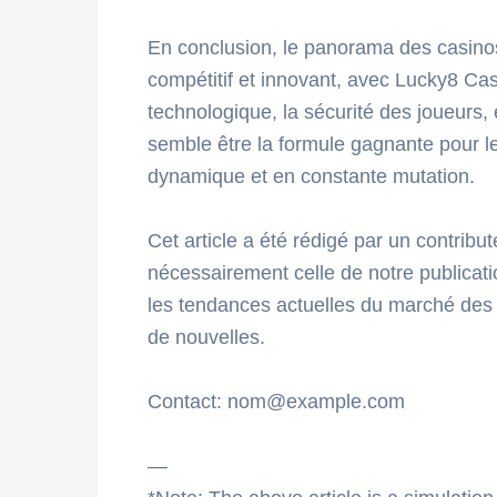
En conclusion, le panorama des casinos 
compétitif et innovant, avec Lucky8 Casi
technologique, la sécurité des joueurs,
semble être la formule gagnante pour l
dynamique et en constante mutation.
Cet article a été rédigé par un contribu
nécessairement celle de notre publicati
les tendances actuelles du marché des c
de nouvelles.
Contact:
nom@example.com
—