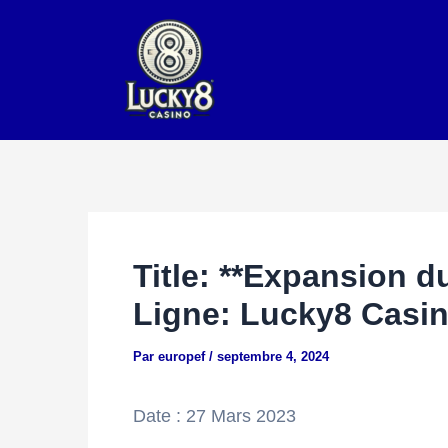
Aller
au
contenu
Title: **Expansion 
Ligne: Lucky8 Casin
Par
europef
/
septembre 4, 2024
Date : 27 Mars 2023