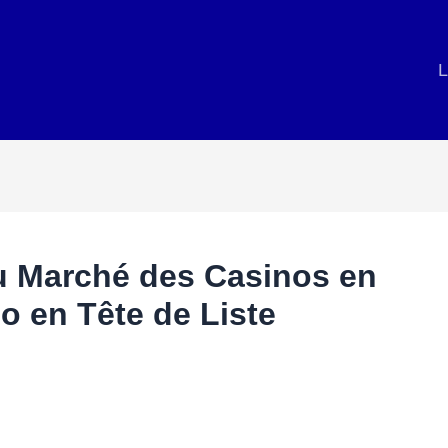
L
du Marché des Casinos en
o en Tête de Liste