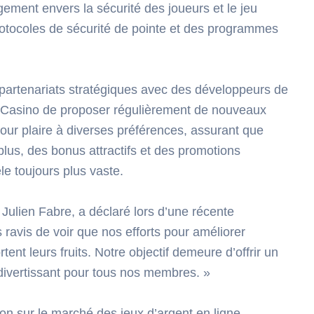
ement envers la sécurité des joueurs et le jeu
otocoles de sécurité de pointe et des programmes
 partenariats stratégiques avec des développeurs de
 Casino de proposer régulièrement de nouveaux
our plaire à diverses préférences, assurant que
lus, des bonus attractifs et des promotions
èle toujours plus vaste.
Julien Fabre, a déclaré lors d’une récente
avis de voir que nos efforts pour améliorer
ent leurs fruits. Notre objectif demeure d’offrir un
 divertissant pour tous nos membres. »
ion sur le marché des jeux d’argent en ligne