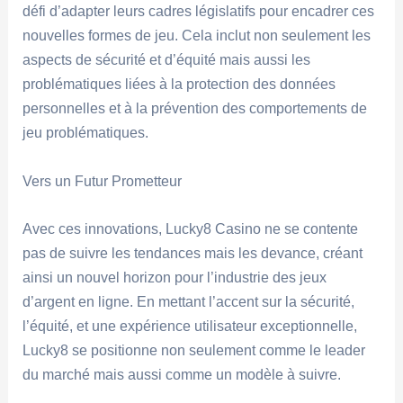
défi d’adapter leurs cadres législatifs pour encadrer ces
nouvelles formes de jeu. Cela inclut non seulement les
aspects de sécurité et d’équité mais aussi les
problématiques liées à la protection des données
personnelles et à la prévention des comportements de
jeu problématiques.
Vers un Futur Prometteur
Avec ces innovations, Lucky8 Casino ne se contente
pas de suivre les tendances mais les devance, créant
ainsi un nouvel horizon pour l’industrie des jeux
d’argent en ligne. En mettant l’accent sur la sécurité,
l’équité, et une expérience utilisateur exceptionnelle,
Lucky8 se positionne non seulement comme le leader
du marché mais aussi comme un modèle à suivre.