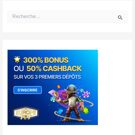
R
e
c
h
e
r
c
h
e
r
: