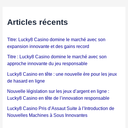
Articles récents
Titre: Lucky8 Casino domine le marché avec son
expansion innovante et des gains record
Titre : Lucky8 Casino domine le marché avec son
approche innovante du jeu responsable
Lucky8 Casino en tête : une nouvelle ère pour les jeux
de hasard en ligne
Nouvelle législation sur les jeux d’argent en ligne :
Lucky8 Casino en tête de l’innovation responsable
Lucky8 Casino Pris d’Assaut Suite à l’Introduction de
Nouvelles Machines à Sous Innovantes