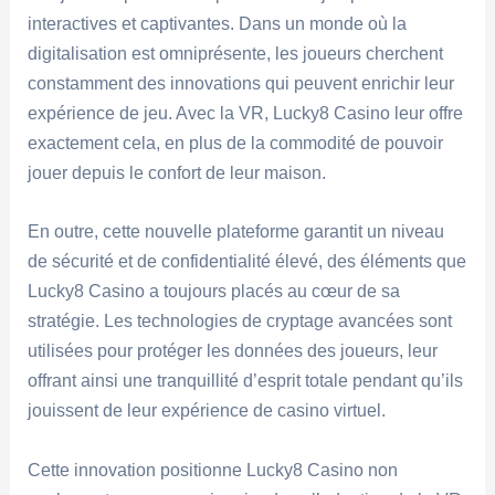
interactives et captivantes. Dans un monde où la
digitalisation est omniprésente, les joueurs cherchent
constamment des innovations qui peuvent enrichir leur
expérience de jeu. Avec la VR, Lucky8 Casino leur offre
exactement cela, en plus de la commodité de pouvoir
jouer depuis le confort de leur maison.
En outre, cette nouvelle plateforme garantit un niveau
de sécurité et de confidentialité élevé, des éléments que
Lucky8 Casino a toujours placés au cœur de sa
stratégie. Les technologies de cryptage avancées sont
utilisées pour protéger les données des joueurs, leur
offrant ainsi une tranquillité d’esprit totale pendant qu’ils
jouissent de leur expérience de casino virtuel.
Cette innovation positionne Lucky8 Casino non