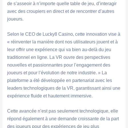
de s’asseoir à n’importe quelle table de jeu, d’interagir
avec des croupiers en direct et de rencontrer d’autres
joueurs.
Selon le CEO de Lucky8 Casino, cette innovation vise à
« réinventer la manière dont nos utilisateurs jouent et à
leur offrir une expérience qui va bien au-delà du jeu
traditionnel en ligne. La VR ouvre des perspectives
nouvelles et passionnantes pour l’engagement des
joueurs et pour l’évolution de notre industrie. » La
plateforme a été développée en partenariat avec les
leaders technologiques de la VR, garantissant ainsi une
expérience fluide et hautement immersive.
Cette avancée n’est pas seulement technologique, elle
répond également à une demande croissante de la part
des joueurs pour des expériences de jeu plus