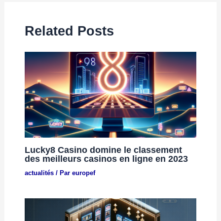
Related Posts
Lucky8 Casino domine le classement
des meilleurs casinos en ligne en 2023
actualités
/ Par
europef