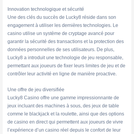
Innovation technologique et sécurité
Une des clés du succès de Lucky8 réside dans son
engagement à utiliser les dernières technologies. Le
casino utilise un système de cryptage avancé pour
garantir la sécurité des transactions et la protection des
données personnelles de ses utilisateurs. De plus,
Lucky8 a introduit une technologie de jeu responsable,
permettant aux joueurs de fixer leurs limites de jeu et de
contrôler leur activité en ligne de manière proactive.
Une offre de jeu diversifiée
Lucky8 Casino offre une gamme impressionnante de
jeux incluant des machines à sous, des jeux de table
comme le blackjack et la roulette, ainsi que des options
de casino en direct qui permettent aux joueurs de vivre
l’expérience d’un casino réel depuis le confort de leur