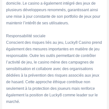
domicile. Le casino a également intégré des jeux de
plusieurs développeurs renommés, garantissant ainsi
une mise à jour constante de son portfolio de jeux pour
maintenir l’intérêt de ses utilisateurs.
Responsabilité sociale
Conscient des risques liés au jeu, Lucky8 Casino prend
également des mesures importantes en matière de jeu
responsable. Outre les outils permettant de contrôler
l’activité de jeu, le casino mène des campagnes de
sensibilisation et collabore avec des organisations
dédiées à la prévention des risques associés aux jeux
de hasard. Cette approche éthique contribue non
seulement à la protection des joueurs mais renforce
également la position de Lucky8 comme leader sur le
marché.