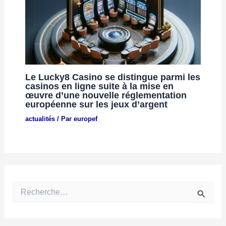
Le Lucky8 Casino se distingue parmi les
casinos en ligne suite à la mise en
œuvre d’une nouvelle réglementation
européenne sur les jeux d’argent
actualités
/ Par
europef
R
e
c
h