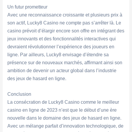
Un futur prometteur
Avec une reconnaissance croissante et plusieurs prix à
son actif, Lucky8 Casino ne compte pas s’arrêter là. Le
casino prévoit d’élargir encore son offre en intégrant des
jeux innovants et des fonctionnalités interactives qui
devraient révolutionner l’expérience des joueurs en
ligne. Par ailleurs, Lucky8 envisage d’étendre sa
présence sur de nouveaux marchés, affirmant ainsi son
ambition de devenir un acteur global dans l’industrie
des jeux de hasard en ligne.
Conclusion
La consécration de Lucky8 Casino comme le meilleur
casino en ligne de 2023 n’est que le début d’une ère
nouvelle dans le domaine des jeux de hasard en ligne.
Avec un mélange parfait d’innovation technologique, de