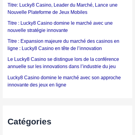
Titre: Lucky8 Casino, Leader du Marché, Lance une
Nouvelle Plateforme de Jeux Mobiles
Titre : Lucky8 Casino domine le marché avec une
nouvelle stratégie innovante
Titre : Expansion majeure du marché des casinos en
ligne : Lucky8 Casino en tête de l’innovation
Le Lucky8 Casino se distingue lors de la conférence
annuelle sur les innovations dans l’industrie du jeu
Lucky8 Casino domine le marché avec son approche
innovante des jeux en ligne
Catégories