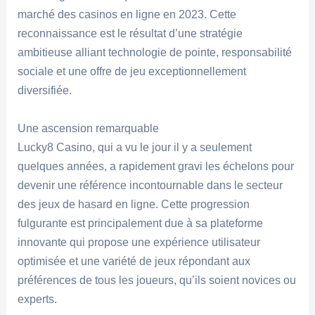
marché des casinos en ligne en 2023. Cette
reconnaissance est le résultat d’une stratégie
ambitieuse alliant technologie de pointe, responsabilité
sociale et une offre de jeu exceptionnellement
diversifiée.
Une ascension remarquable
Lucky8 Casino, qui a vu le jour il y a seulement
quelques années, a rapidement gravi les échelons pour
devenir une référence incontournable dans le secteur
des jeux de hasard en ligne. Cette progression
fulgurante est principalement due à sa plateforme
innovante qui propose une expérience utilisateur
optimisée et une variété de jeux répondant aux
préférences de tous les joueurs, qu’ils soient novices ou
experts.