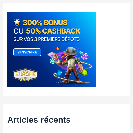
e
r
c
h
e
r
:
Articles récents