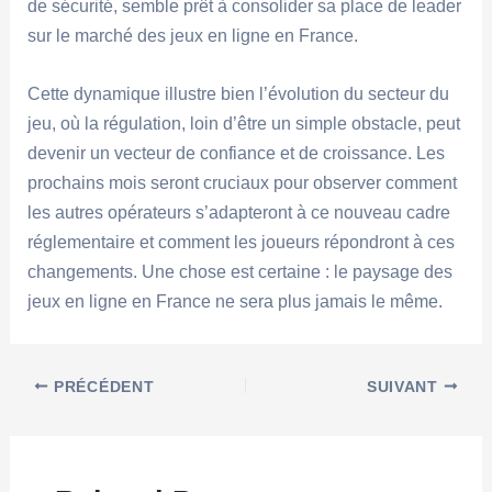
de sécurité, semble prêt à consolider sa place de leader
sur le marché des jeux en ligne en France.
Cette dynamique illustre bien l’évolution du secteur du
jeu, où la régulation, loin d’être un simple obstacle, peut
devenir un vecteur de confiance et de croissance. Les
prochains mois seront cruciaux pour observer comment
les autres opérateurs s’adapteront à ce nouveau cadre
réglementaire et comment les joueurs répondront à ces
changements. Une chose est certaine : le paysage des
jeux en ligne en France ne sera plus jamais le même.
PRÉCÉDENT
SUIVANT