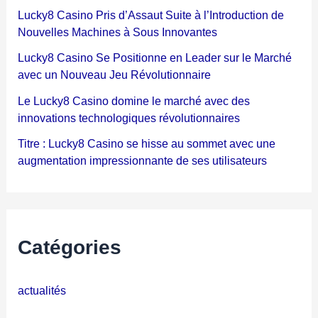
Lucky8 Casino Pris d’Assaut Suite à l’Introduction de
Nouvelles Machines à Sous Innovantes
Lucky8 Casino Se Positionne en Leader sur le Marché
avec un Nouveau Jeu Révolutionnaire
Le Lucky8 Casino domine le marché avec des
innovations technologiques révolutionnaires
Titre : Lucky8 Casino se hisse au sommet avec une
augmentation impressionnante de ses utilisateurs
Catégories
actualités