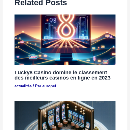
Related Posts
Lucky8 Casino domine le classement
des meilleurs casinos en ligne en 2023
actualités
/ Par
europef