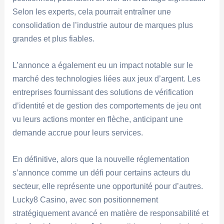
Selon les experts, cela pourrait entraîner une
consolidation de l’industrie autour de marques plus
grandes et plus fiables.
L’annonce a également eu un impact notable sur le
marché des technologies liées aux jeux d’argent. Les
entreprises fournissant des solutions de vérification
d’identité et de gestion des comportements de jeu ont
vu leurs actions monter en flèche, anticipant une
demande accrue pour leurs services.
En définitive, alors que la nouvelle réglementation
s’annonce comme un défi pour certains acteurs du
secteur, elle représente une opportunité pour d’autres.
Lucky8 Casino, avec son positionnement
stratégiquement avancé en matière de responsabilité et