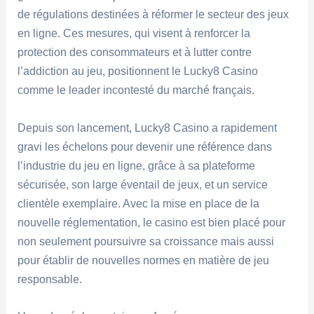
de régulations destinées à réformer le secteur des jeux
en ligne. Ces mesures, qui visent à renforcer la
protection des consommateurs et à lutter contre
l’addiction au jeu, positionnent le Lucky8 Casino
comme le leader incontesté du marché français.
Depuis son lancement, Lucky8 Casino a rapidement
gravi les échelons pour devenir une référence dans
l’industrie du jeu en ligne, grâce à sa plateforme
sécurisée, son large éventail de jeux, et un service
clientèle exemplaire. Avec la mise en place de la
nouvelle réglementation, le casino est bien placé pour
non seulement poursuivre sa croissance mais aussi
pour établir de nouvelles normes en matière de jeu
responsable.