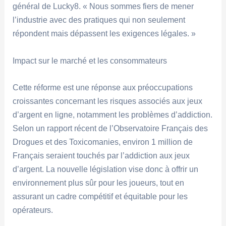
général de Lucky8. « Nous sommes fiers de mener
l’industrie avec des pratiques qui non seulement
répondent mais dépassent les exigences légales. »
Impact sur le marché et les consommateurs
Cette réforme est une réponse aux préoccupations
croissantes concernant les risques associés aux jeux
d’argent en ligne, notamment les problèmes d’addiction.
Selon un rapport récent de l’Observatoire Français des
Drogues et des Toxicomanies, environ 1 million de
Français seraient touchés par l’addiction aux jeux
d’argent. La nouvelle législation vise donc à offrir un
environnement plus sûr pour les joueurs, tout en
assurant un cadre compétitif et équitable pour les
opérateurs.