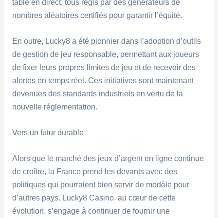
table en direct, tous régis par des générateurs de
nombres aléatoires certifiés pour garantir l’équité.
En outre, Lucky8 a été pionnier dans l’adoption d’outils
de gestion de jeu responsable, permettant aux joueurs
de fixer leurs propres limites de jeu et de recevoir des
alertes en temps réel. Ces initiatives sont maintenant
devenues des standards industriels en vertu de la
nouvelle réglementation.
Vers un futur durable
Alors que le marché des jeux d’argent en ligne continue
de croître, la France prend les devants avec des
politiques qui pourraient bien servir de modèle pour
d’autres pays. Lucky8 Casino, au cœur de cette
évolution, s’engage à continuer de fournir une