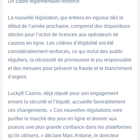
Un cadre réglementaire renforcé
La nouvelle législation, qui entrera en vigueur dès le
début de l’année prochaine, comprend des dispositions
strictes pour l’octroi de licences aux opérateurs de
casinos en ligne. Les critères d’éligibilité ont été
considérablement renforcés, ce qui inclut des audits
réguliers, la nécessité de promouvoir le jeu responsable
et des mesures pour prévenir la fraude et le blanchiment
d’argent.
Lucky8 Casino, déjà réputé pour son engagement
envers la sécurité et l’équité, accueille favorablement
ces changements. « Ces nouvelles régulations vont
purifier le marché des jeux en ligne et donner aux
joueurs une plus grande confiance dans les plateformes
qu’ils utilisent, » déclare Marc Antoine, le directeur