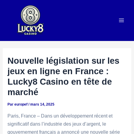
Aller
au
contenu
Mai
Men
Nouvelle législation sur les
jeux en ligne en France :
Lucky8 Casino en tête de
marché
Par
europef
/
mars 14, 2025
Paris, France – Dans un développement récent et
significatif dans l’industrie des jeux d’argent, le
gouvernement français a annoncé une nouvelle série