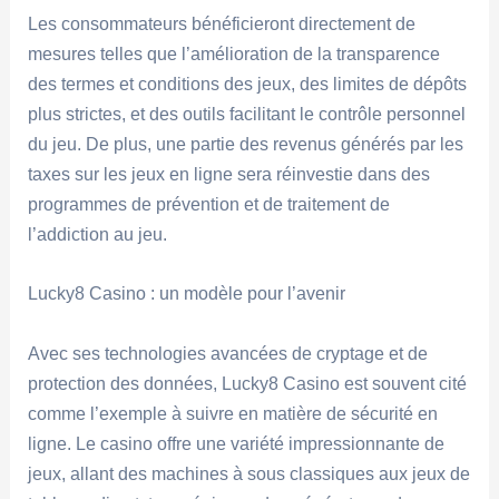
Les consommateurs bénéficieront directement de
mesures telles que l’amélioration de la transparence
des termes et conditions des jeux, des limites de dépôts
plus strictes, et des outils facilitant le contrôle personnel
du jeu. De plus, une partie des revenus générés par les
taxes sur les jeux en ligne sera réinvestie dans des
programmes de prévention et de traitement de
l’addiction au jeu.
Lucky8 Casino : un modèle pour l’avenir
Avec ses technologies avancées de cryptage et de
protection des données, Lucky8 Casino est souvent cité
comme l’exemple à suivre en matière de sécurité en
ligne. Le casino offre une variété impressionnante de
jeux, allant des machines à sous classiques aux jeux de