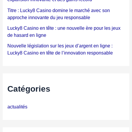
Titre : Lucky8 Casino domine le marché avec son
approche innovante du jeu responsable
Lucky8 Casino en tête : une nouvelle ère pour les jeux
de hasard en ligne
Nouvelle législation sur les jeux d’argent en ligne :
Lucky8 Casino en tête de l’innovation responsable
Catégories
actualités