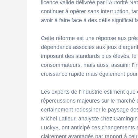
licence valide délivrée par l’Autorité N
continuer à opérer sans interruption, t
avoir à faire face à des défis significat
Cette réforme est une réponse aux préo
dépendance associés aux jeux d’argent
imposant des standards plus élevés, l
consommateurs, mais aussi assainir l’in
croissance rapide mais également pour 
Les experts de l’industrie estiment qu
répercussions majeures sur le marché de
certainement redessiner le paysage des
Michel Lafleur, analyste chez GamingIn
Lucky8, ont anticipé ces changements 
clairement avantagés par rapport à ceux