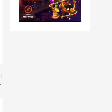
 la Pointe de l’Innovation