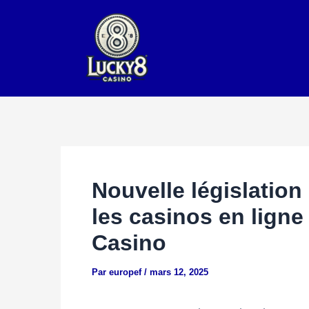
Aller
au
contenu
Nouvelle législation
les casinos en lign
Casino
Par
europef
/
mars 12, 2025