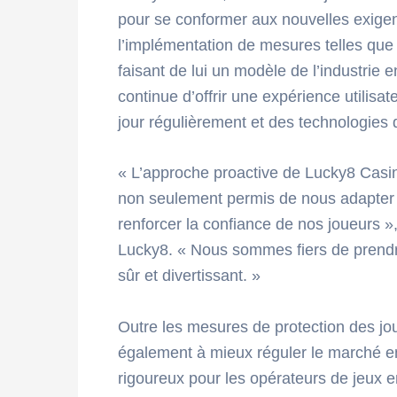
pour se conformer aux nouvelles exigen
l’implémentation de mesures telles que
faisant de lui un modèle de l’industrie
continue d’offrir une expérience utilis
jour régulièrement et des technologies 
« L’approche proactive de Lucky8 Casin
non seulement permis de nous adapter r
renforcer la confiance de nos joueurs »
Lucky8. « Nous sommes fiers de prendre
sûr et divertissant. »
Outre les mesures de protection des joue
également à mieux réguler le marché en
rigoureux pour les opérateurs de jeux 