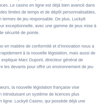
ces. Le casino en ligne est déjà bien avancé dans
 des limites de temps et de dépôt personnalisables,
 en termes de jeu responsable. De plus, Lucky8
ateur exceptionnelle, avec une gamme de jeux mise à
de sécurité de pointe.
o en matière de conformité et d’innovation nous a
apidement à la nouvelle législation, mais aussi de
, explique Marc Dupont, directeur général de
 les devants pour offrir un environnement de jeu
urs, la nouvelle législation française vise
 introduisant un système de licences plus
en ligne. Lucky8 Casino, qui possède déjà une