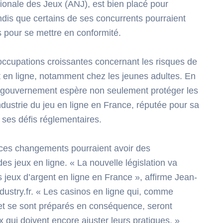
ationale des Jeux (ANJ), est bien placé pour
andis que certains de ses concurrents pourraient
ifs pour se mettre en conformité.
ccupations croissantes concernant les risques de
 en ligne, notamment chez les jeunes adultes. En
e gouvernement espère non seulement protéger les
dustrie du jeu en ligne en France, réputée pour sa
ses défis réglementaires.
e ces changements pourraient avoir des
s jeux en ligne. « La nouvelle législation va
 jeux d’argent en ligne en France », affirme Jean-
dustry.fr. « Les casinos en ligne qui, comme
et se sont préparés en conséquence, seront
 qui doivent encore ajuster leurs pratiques. »