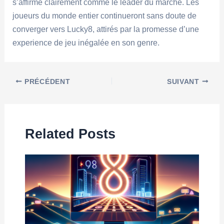
s’affirme clairement comme le leader du marché. Les
joueurs du monde entier continueront sans doute de
converger vers Lucky8, attirés par la promesse d’une
experience de jeu inégalée en son genre.
PRÉCÉDENT
SUIVANT
Related Posts