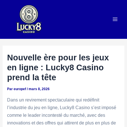
Aller
au
contenu
Mai
Men
Nouvelle ère pour les jeux
en ligne : Lucky8 Casino
prend la tête
Par
europef
/
mars 8, 2026
Dans un revirement spectaculaire qui redéfinit
l’industrie du jeu en ligne, Lucky8 Casino s’est imposé
comme le leader incontesté du marché, avec des
innovations et des offres qui attirent de plus en plus de