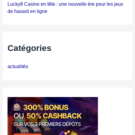
Lucky8 Casino en tête : une nouvelle ère pour les jeux
de hasard en ligne
Catégories
actualités