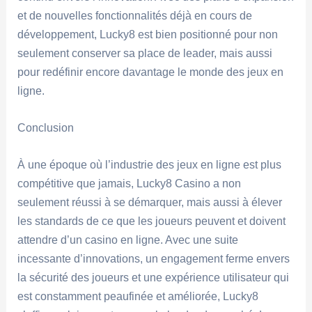
et de nouvelles fonctionnalités déjà en cours de
développement, Lucky8 est bien positionné pour non
seulement conserver sa place de leader, mais aussi
pour redéfinir encore davantage le monde des jeux en
ligne.
Conclusion
À une époque où l’industrie des jeux en ligne est plus
compétitive que jamais, Lucky8 Casino a non
seulement réussi à se démarquer, mais aussi à élever
les standards de ce que les joueurs peuvent et doivent
attendre d’un casino en ligne. Avec une suite
incessante d’innovations, un engagement ferme envers
la sécurité des joueurs et une expérience utilisateur qui
est constamment peaufinée et améliorée, Lucky8