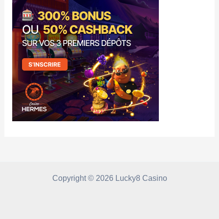
Copyright © 2026 Lucky8 Casino