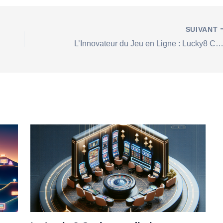
SUIVANT
L’Innovateur du Jeu en Ligne : Lucky8 Casino Lance une Nouvelle Plateforme de Jeux de Réalité Virtu