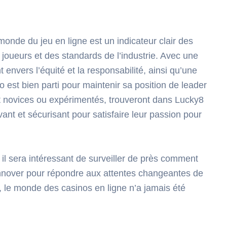
onde du jeu en ligne est un indicateur clair des
oueurs et des standards de l’industrie. Avec une
nvers l’équité et la responsabilité, ainsi qu’une
no est bien parti pour maintenir sa position de leader
nt novices ou expérimentés, trouveront dans Lucky8
ant et sécurisant pour satisfaire leur passion pour
 il sera intéressant de surveiller de près comment
innover pour répondre aux attentes changeantes de
e, le monde des casinos en ligne n’a jamais été