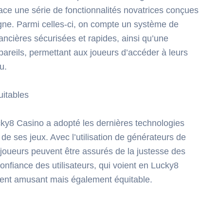
lace une série de fonctionnalités novatrices conçues
igne. Parmi celles-ci, on compte un système de
nancières sécurisées et rapides, ainsi qu’une
areils, permettant aux joueurs d’accéder à leurs
u.
uitables
cky8 Casino a adopté les dernières technologies
 de ses jeux. Avec l’utilisation de générateurs de
 joueurs peuvent être assurés de la justesse des
onfiance des utilisateurs, qui voient en Lucky8
ment amusant mais également équitable.