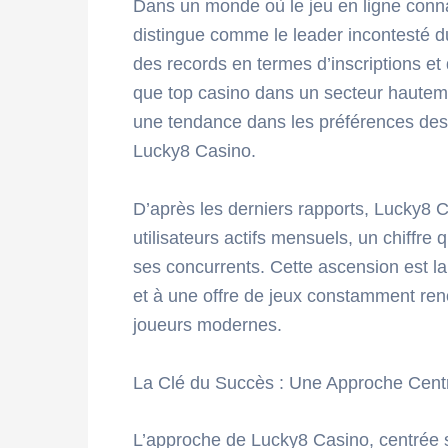
Dans un monde où le jeu en ligne conna
distingue comme le leader incontesté 
des records en termes d’inscriptions et d
que top casino dans un secteur hauteme
une tendance dans les préférences des 
Lucky8 Casino.
D’après les derniers rapports, Lucky8
utilisateurs actifs mensuels, un chiffre
ses concurrents. Cette ascension est larg
et à une offre de jeux constamment ren
joueurs modernes.
La Clé du Succès : Une Approche Centré
L’approche de Lucky8 Casino, centrée sur