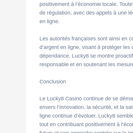
positivement à l’économie locale. Toute
de régulation, avec des appels à une légi
en ligne.
Les autorités françaises sont ainsi en co
d’argent en ligne, visant à protéger le
dépendance. Lucky8 se montre proactif
responsable et en soutenant les mesur
Conclusion
Le Lucky8 Casino continue de se démar
envers l’innovation, la sécurité, et la s
ligne continue d’évoluer, Lucky8 semble
tout en contribuant positivement à l’éc