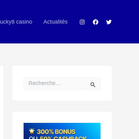
ucky8 casino
Actualités
R
e
c
h
e
r
c
h
e
r