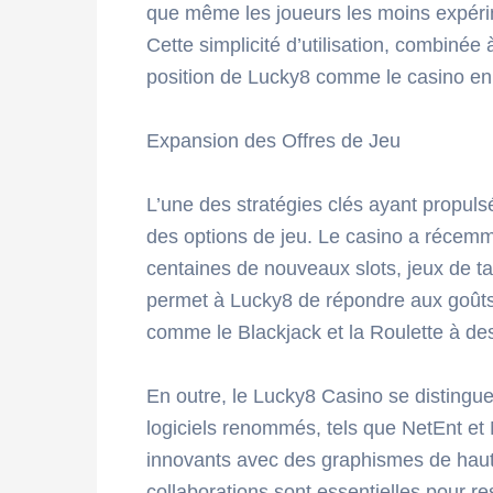
que même les joueurs les moins expérim
Cette simplicité d’utilisation, combinée 
position de Lucky8 comme le casino en 
Expansion des Offres de Jeu
L’une des stratégies clés ayant propu
des options de jeu. Le casino a récemm
centaines de nouveaux slots, jeux de tab
permet à Lucky8 de répondre aux goûts v
comme le Blackjack et la Roulette à des 
En outre, le Lucky8 Casino se distingu
logiciels renommés, tels que NetEnt et M
innovants avec des graphismes de haute 
collaborations sont essentielles pour r