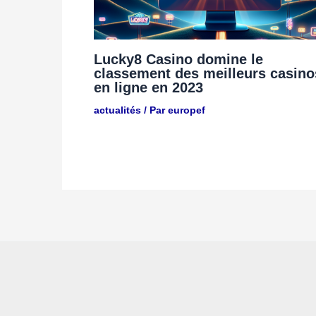
Lucky8 Casino domine le
classement des meilleurs casino
en ligne en 2023
actualités
/ Par
europef