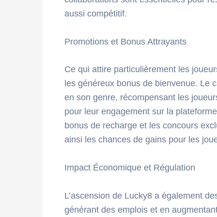
aussi compétitif.
Promotions et Bonus Attrayants
Ce qui attire particulièrement les joueu
les généreux bonus de bienvenue. Le c
en son genre, récompensant les joueurs
pour leur engagement sur la plateforme
bonus de recharge et les concours excl
ainsi les chances de gains pour les jou
Impact Économique et Régulation
L’ascension de Lucky8 a également des 
générant des emplois et en augmentant 