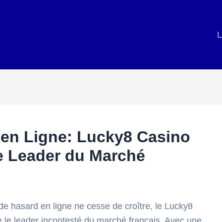
L
 en Ligne: Lucky8 Casino
 Leader du Marché
e hasard en ligne ne cesse de croître, le Lucky8
le leader incontesté du marché français. Avec une