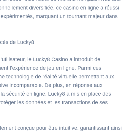
onnellement diversifiée, ce casino en ligne a réussi
 et expérimentés, marquant un tournant majeur dans
ccès de Lucky8
tilisateur, le Lucky8 Casino a introduit de
nent l’expérience de jeu en ligne. Parmi ces
ne technologie de réalité virtuelle permettant aux
sive incomparable. De plus, en réponse aux
la sécurité en ligne, Lucky8 a mis en place des
rotéger les données et les transactions de ses
alement conçue pour être intuitive, garantissant ainsi