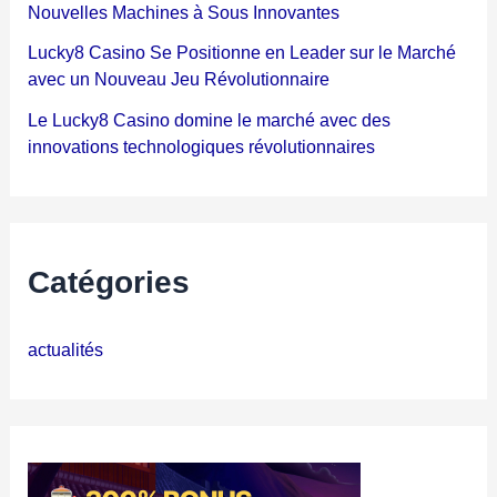
Nouvelles Machines à Sous Innovantes
Lucky8 Casino Se Positionne en Leader sur le Marché
avec un Nouveau Jeu Révolutionnaire
Le Lucky8 Casino domine le marché avec des
innovations technologiques révolutionnaires
Catégories
actualités