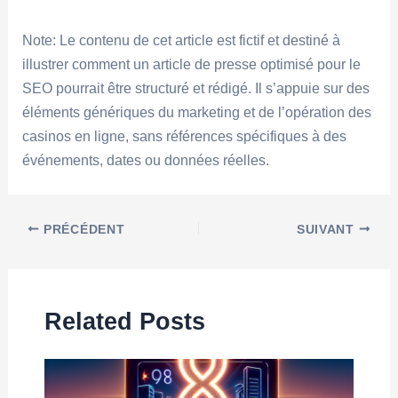
Note: Le contenu de cet article est fictif et destiné à
illustrer comment un article de presse optimisé pour le
SEO pourrait être structuré et rédigé. Il s’appuie sur des
éléments génériques du marketing et de l’opération des
casinos en ligne, sans références spécifiques à des
événements, dates ou données réelles.
PRÉCÉDENT
SUIVANT
Related Posts