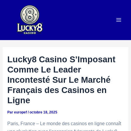
Aller
au
contenu
Mai
Men
Lucky8 Casino S’Imposant
Comme Le Leader
Incontesté Sur Le Marché
Français des Casinos en
Ligne
Par
europef
/
octobre 18, 2025
Paris, France – Le monde des casinos en ligne connaît