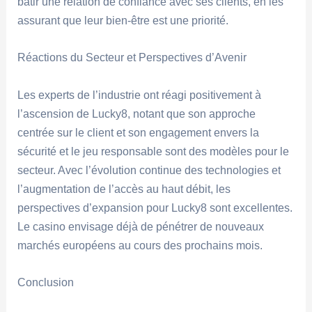
bâtir une relation de confiance avec ses clients, en les
assurant que leur bien-être est une priorité.
Réactions du Secteur et Perspectives d’Avenir
Les experts de l’industrie ont réagi positivement à
l’ascension de Lucky8, notant que son approche
centrée sur le client et son engagement envers la
sécurité et le jeu responsable sont des modèles pour le
secteur. Avec l’évolution continue des technologies et
l’augmentation de l’accès au haut débit, les
perspectives d’expansion pour Lucky8 sont excellentes.
Le casino envisage déjà de pénétrer de nouveaux
marchés européens au cours des prochains mois.
Conclusion