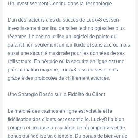
Un Investissement Continu dans la Technologie
L’un des facteurs clés du succès de Lucky8 est son
investissement continu dans les technologies les plus
récentes. Le casino utilise un logiciel de pointe qui
garantit non seulement un jeu fluide et sans accroc mais
aussi une sécurité maximale pour les données de ses
utilisateurs. En période où la sécurité en ligne est une
préoccupation majeure, Lucky8 rassure ses clients
grâce à des protocoles de chiffrement avancés.
Une Stratégie Basée sur la Fidélité du Client
Le marché des casinos en ligne est volatile et la
fidélisation des clients est essentielle. Lucky8 l’a bien
compris et propose un système de récompenses et de
bonus qui fidélise sa clientèle. Du bonus de bienvenue