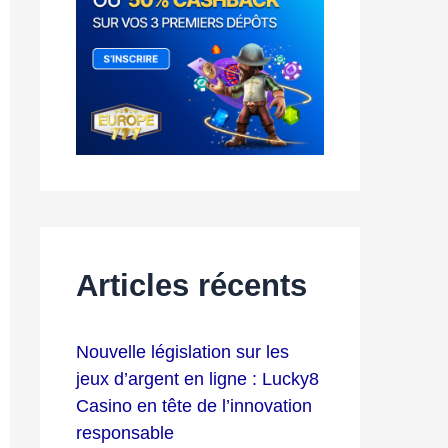
:
Articles récents
Nouvelle législation sur les
jeux d’argent en ligne : Lucky8
Casino en tête de l’innovation
responsable