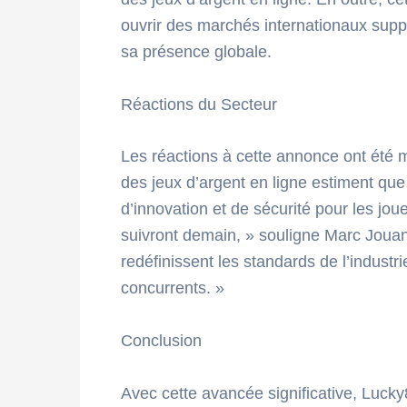
ouvrir des marchés internationaux sup
sa présence globale.
Réactions du Secteur
Les réactions à cette annonce ont été m
des jeux d’argent en ligne estiment que
d’innovation et de sécurité pour les jou
suivront demain, » souligne Marc Jouann
redéfinissent les standards de l’industri
concurrents. »
Conclusion
Avec cette avancée significative, Luck