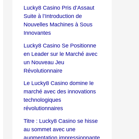
Lucky8 Casino Pris d’Assaut
Suite à l’Introduction de
Nouvelles Machines à Sous
Innovantes
Lucky8 Casino Se Positionne
en Leader sur le Marché avec
un Nouveau Jeu
Révolutionnaire
Le Lucky8 Casino domine le
marché avec des innovations
technologiques
révolutionnaires
Titre : Lucky8 Casino se hisse
au sommet avec une
augmentation impressionnante