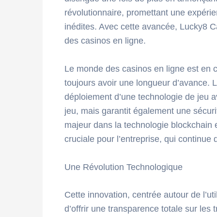
révolutionnaire, promettant une expérien
inédites. Avec cette avancée, Lucky8 C
des casinos en ligne.
Le monde des casinos en ligne est en 
toujours avoir une longueur d’avance. 
déploiement d’une technologie de jeu 
jeu, mais garantit également une sécuri
majeur dans la technologie blockchain et
cruciale pour l’entreprise, qui continue 
Une Révolution Technologique
Cette innovation, centrée autour de l’ut
d’offrir une transparence totale sur les