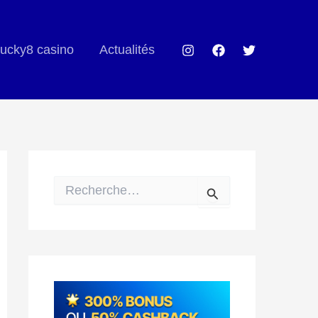
ucky8 casino
Actualités
R
e
c
h
e
r
c
h
e
r