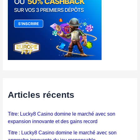
r
:
Articles récents
Titre: Lucky8 Casino domine le marché avec son
expansion innovante et des gains record
Titre : Lucky8 Casino domine le marché avec son
approche innovante du jeu responsable