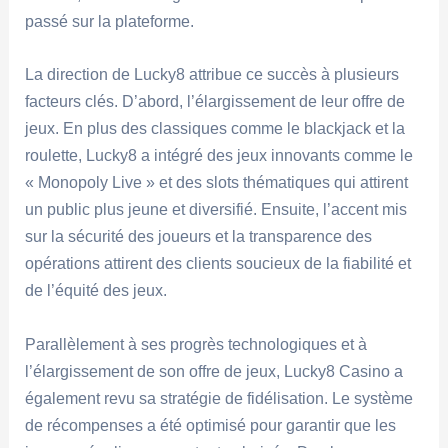
passé sur la plateforme.
La direction de Lucky8 attribue ce succès à plusieurs
facteurs clés. D’abord, l’élargissement de leur offre de
jeux. En plus des classiques comme le blackjack et la
roulette, Lucky8 a intégré des jeux innovants comme le
« Monopoly Live » et des slots thématiques qui attirent
un public plus jeune et diversifié. Ensuite, l’accent mis
sur la sécurité des joueurs et la transparence des
opérations attirent des clients soucieux de la fiabilité et
de l’équité des jeux.
Parallèlement à ses progrès technologiques et à
l’élargissement de son offre de jeux, Lucky8 Casino a
également revu sa stratégie de fidélisation. Le système
de récompenses a été optimisé pour garantir que les