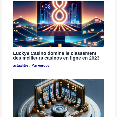
Lucky8 Casino domine le classement
des meilleurs casinos en ligne en 2023
actualités
/ Par
europef