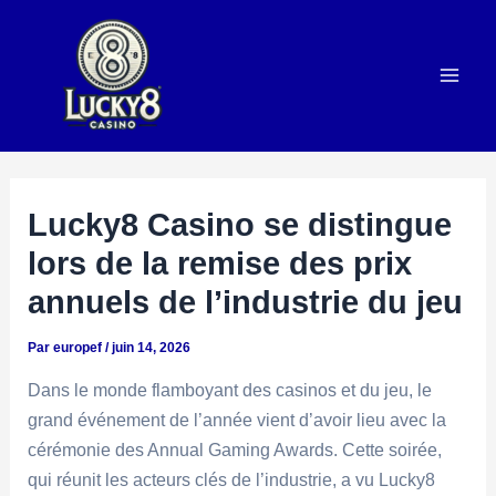
Aller
au
contenu
Mai
Men
Lucky8 Casino se distingue
lors de la remise des prix
annuels de l’industrie du jeu
Par
europef
/
juin 14, 2026
Dans le monde flamboyant des casinos et du jeu, le
grand événement de l’année vient d’avoir lieu avec la
cérémonie des Annual Gaming Awards. Cette soirée,
qui réunit les acteurs clés de l’industrie, a vu Lucky8