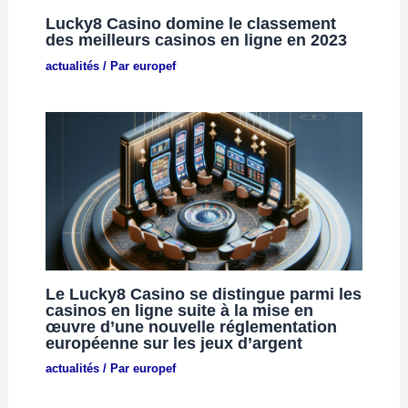
Lucky8 Casino domine le classement
des meilleurs casinos en ligne en 2023
actualités
/ Par
europef
Le Lucky8 Casino se distingue parmi les
casinos en ligne suite à la mise en
œuvre d’une nouvelle réglementation
européenne sur les jeux d’argent
actualités
/ Par
europef