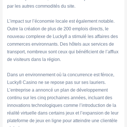
par les autres commodités du site.
L’impact sur l’économie locale est également notable.
Outre la création de plus de 200 emplois directs, le
nouveau complexe de Lucky8 a stimulé les affaires des
commerces environnants. Des hôtels aux services de
transport, nombreux sont ceux qui bénéficient de l’afflux
de visiteurs dans la région.
Dans un environnement où la concurrence est féroce,
Lucky8 Casino ne se repose pas sur ses lauriers.
L’entreprise a annoncé un plan de développement
continu sur les cinq prochaines années, incluant des
innovations technologiques comme l’introduction de la
réalité virtuelle dans certains jeux et l’expansion de leur
plateforme de jeux en ligne pour atteindre une clientèle