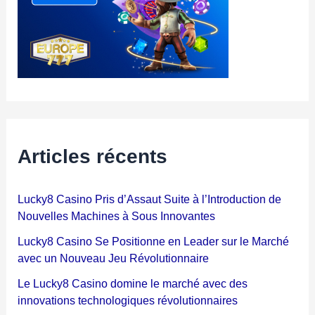
Articles récents
Lucky8 Casino Pris d’Assaut Suite à l’Introduction de
Nouvelles Machines à Sous Innovantes
Lucky8 Casino Se Positionne en Leader sur le Marché
avec un Nouveau Jeu Révolutionnaire
Le Lucky8 Casino domine le marché avec des
innovations technologiques révolutionnaires