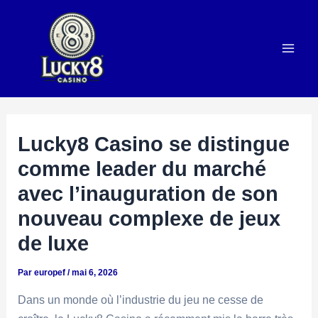
Aller
au
contenu
Mai
Men
Lucky8 Casino se distingue
comme leader du marché
avec l’inauguration de son
nouveau complexe de jeux
de luxe
Par
europef
/
mai 6, 2026
Dans un monde où l’industrie du jeu ne cesse de