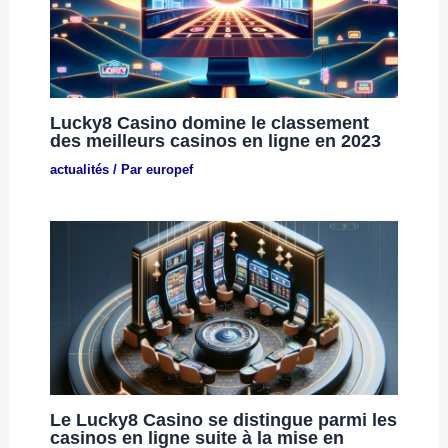
Lucky8 Casino domine le classement
des meilleurs casinos en ligne en 2023
actualités
/ Par
europef
Le Lucky8 Casino se distingue parmi les
casinos en ligne suite à la mise en