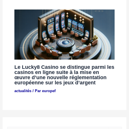
Le Lucky8 Casino se distingue parmi les
casinos en ligne suite à la mise en
œuvre d’une nouvelle réglementation
européenne sur les jeux d’argent
actualités
/ Par
europef