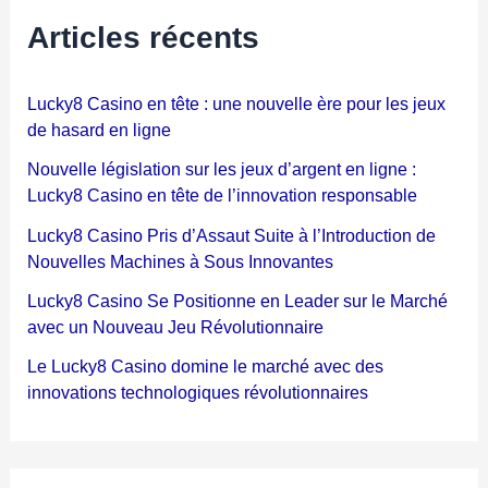
Articles récents
Lucky8 Casino en tête : une nouvelle ère pour les jeux
de hasard en ligne
Nouvelle législation sur les jeux d’argent en ligne :
Lucky8 Casino en tête de l’innovation responsable
Lucky8 Casino Pris d’Assaut Suite à l’Introduction de
Nouvelles Machines à Sous Innovantes
Lucky8 Casino Se Positionne en Leader sur le Marché
avec un Nouveau Jeu Révolutionnaire
Le Lucky8 Casino domine le marché avec des
innovations technologiques révolutionnaires