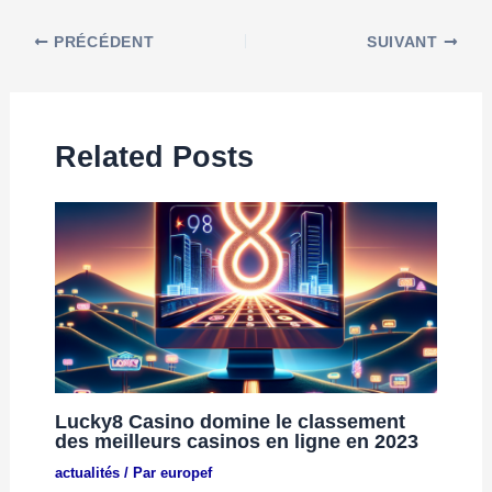
PRÉCÉDENT
SUIVANT
Related Posts
Lucky8 Casino domine le classement
des meilleurs casinos en ligne en 2023
actualités
/ Par
europef