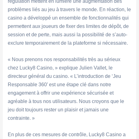
régulation mettent en lumière une augmentation des
problèmes liés au jeu à travers le monde. En réaction, le
casino a développé un ensemble de fonctionnalités qui
permettent aux joueurs de fixer des limites de dépôt, de
session et de perte, mais aussi la possibilité de s’auto-
exclure temporairement de la plateforme si nécessaire.
« Nous prenons nos responsabilités très au sérieux
chez Lucky8 Casino, » explique Julien Vallet, le
directeur général du casino. « L’introduction de ‘Jeu
Responsable 360’ est une étape clé dans notre
engagement à offrir une expérience sécurisée et
agréable à tous nos utilisateurs. Nous croyons que le
jeu doit toujours rester un plaisir et jamais une
contrainte. »
En plus de ces mesures de contrôle, Lucky8 Casino a