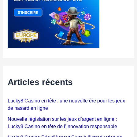
:
Articles récents
Lucky8 Casino en tête : une nouvelle ère pour les jeux
de hasard en ligne
Nouvelle législation sur les jeux d’argent en ligne :
Lucky8 Casino en tête de l’innovation responsable