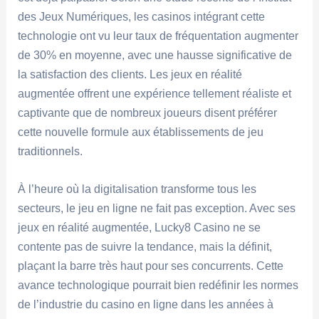
des Jeux Numériques, les casinos intégrant cette
technologie ont vu leur taux de fréquentation augmenter
de 30% en moyenne, avec une hausse significative de
la satisfaction des clients. Les jeux en réalité
augmentée offrent une expérience tellement réaliste et
captivante que de nombreux joueurs disent préférer
cette nouvelle formule aux établissements de jeu
traditionnels.
À l’heure où la digitalisation transforme tous les
secteurs, le jeu en ligne ne fait pas exception. Avec ses
jeux en réalité augmentée, Lucky8 Casino ne se
contente pas de suivre la tendance, mais la définit,
plaçant la barre très haut pour ses concurrents. Cette
avance technologique pourrait bien redéfinir les normes
de l’industrie du casino en ligne dans les années à