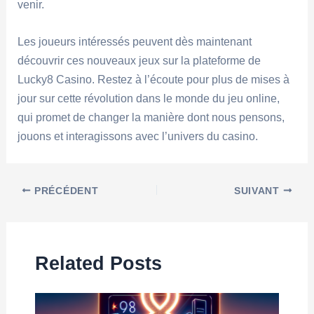
venir.
Les joueurs intéressés peuvent dès maintenant
découvrir ces nouveaux jeux sur la plateforme de
Lucky8 Casino. Restez à l’écoute pour plus de mises à
jour sur cette révolution dans le monde du jeu online,
qui promet de changer la manière dont nous pensons,
jouons et interagissons avec l’univers du casino.
PRÉCÉDENT
SUIVANT
Related Posts