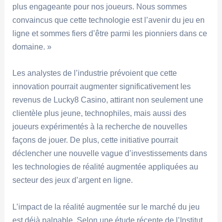
plus engageante pour nos joueurs. Nous sommes
convaincus que cette technologie est l’avenir du jeu en
ligne et sommes fiers d’être parmi les pionniers dans ce
domaine. »
Les analystes de l’industrie prévoient que cette
innovation pourrait augmenter significativement les
revenus de Lucky8 Casino, attirant non seulement une
clientèle plus jeune, technophiles, mais aussi des
joueurs expérimentés à la recherche de nouvelles
façons de jouer. De plus, cette initiative pourrait
déclencher une nouvelle vague d’investissements dans
les technologies de réalité augmentée appliquées au
secteur des jeux d’argent en ligne.
L’impact de la réalité augmentée sur le marché du jeu
est déjà palpable. Selon une étude récente de l’Institut