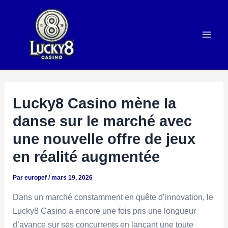
Aller
au
contenu
Mai
Men
Lucky8 Casino mène la
danse sur le marché avec
une nouvelle offre de jeux
en réalité augmentée
Par
europef
/
mars 19, 2026
Dans un marché constamment en quête d’innovation, le
Lucky8 Casino a encore une fois pris une longueur
d’avance sur ses concurrents en lançant une toute